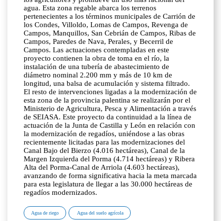
agua. Esta zona regable abarca los terrenos
pertenecientes a los términos municipales de Carrión de
los Condes, Villoldo, Lomas de Campos, Revenga de
Campos, Manquillos, San Cebrián de Campos, Ribas de
Campos, Paredes de Nava, Perales, y Becerril de
Campos. Las actuaciones contempladas en este
proyecto contienen la obra de toma en el río, la
instalación de una tubería de abastecimiento de
diámetro nominal 2.200 mm y más de 10 km de
longitud, una balsa de acumulación y sistema filtrado.
El resto de intervenciones ligadas a la modernización de
esta zona de la provincia palentina se realizarán por el
Ministerio de Agricultura, Pesca y Alimentación a través
de SEIASA. Este proyecto da continuidad a la línea de
actuación de la Junta de Castilla y León en relación con
la modernización de regadíos, uniéndose a las obras
recientemente licitadas para las modernizaciones del
Canal Bajo del Bierzo (4.016 hectáreas), Canal de la
Margen Izquierda del Porma (4.714 hectáreas) y Ribera
Alta del Porma-Canal de Arriola (4.603 hectáreas),
avanzando de forma significativa hacia la meta marcada
para esta legislatura de llegar a las 30.000 hectáreas de
regadíos modernizados.
Agua de riego
Agua del suelo agrícola