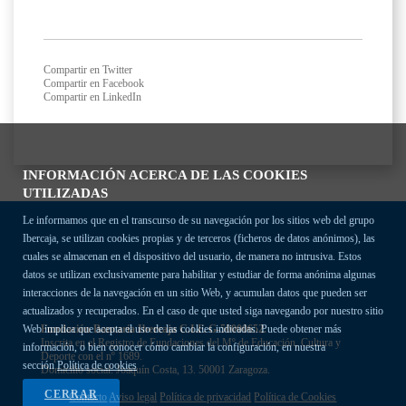
Compartir en Twitter
Compartir en Facebook
Compartir en LinkedIn
INFORMACIÓN ACERCA DE LAS COOKIES
UTILIZADAS
Le informamos que en el transcurso de su navegación por los sitios web del grupo
Ibercaja, se utilizan cookies propias y de terceros (ficheros de datos anónimos), las
cuales se almacenan en el dispositivo del usuario, de manera no intrusiva. Estos
datos se utilizan exclusivamente para habilitar y estudiar de forma anónima algunas
interacciones de la navegación en un sitio Web, y acumulan datos que pueden ser
actualizados y recuperados. En el caso de que usted siga navegando por nuestro sitio
Fundación Bancaria Ibercaja C.I.F. G-50000652.
Web implica que acepta el uso de las cookies indicadas. Puede obtener más
Inscrita en el Registro de Fundaciones del Mº de Educación, Cultura y
información, o bien conocer cómo cambiar la configuración, en nuestra
Deporte con el nº 1689.
sección
Política de cookies
Domicilio social: Joaquín Costa, 13. 50001 Zaragoza.
CERRAR
Contacto
Aviso legal
Política de privacidad
Política de Cookies