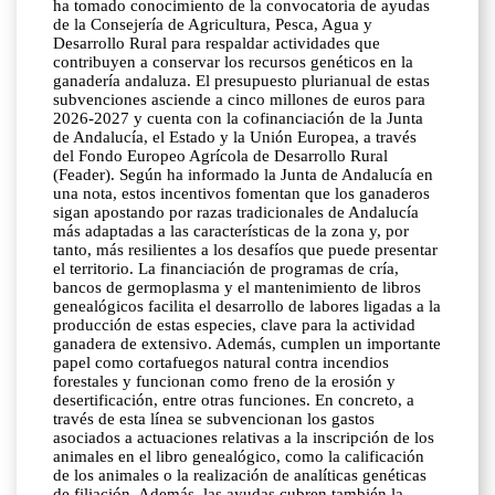
ha tomado conocimiento de la convocatoria de ayudas
de la Consejería de Agricultura, Pesca, Agua y
Desarrollo Rural para respaldar actividades que
contribuyen a conservar los recursos genéticos en la
ganadería andaluza. El presupuesto plurianual de estas
subvenciones asciende a cinco millones de euros para
2026-2027 y cuenta con la cofinanciación de la Junta
de Andalucía, el Estado y la Unión Europea, a través
del Fondo Europeo Agrícola de Desarrollo Rural
(Feader). Según ha informado la Junta de Andalucía en
una nota, estos incentivos fomentan que los ganaderos
sigan apostando por razas tradicionales de Andalucía
más adaptadas a las características de la zona y, por
tanto, más resilientes a los desafíos que puede presentar
el territorio. La financiación de programas de cría,
bancos de germoplasma y el mantenimiento de libros
genealógicos facilita el desarrollo de labores ligadas a la
producción de estas especies, clave para la actividad
ganadera de extensivo. Además, cumplen un importante
papel como cortafuegos natural contra incendios
forestales y funcionan como freno de la erosión y
desertificación, entre otras funciones. En concreto, a
través de esta línea se subvencionan los gastos
asociados a actuaciones relativas a la inscripción de los
animales en el libro genealógico, como la calificación
de los animales o la realización de analíticas genéticas
de filiación. Además, las ayudas cubren también la