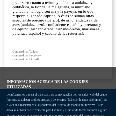
precoz, en cuanto a ovino; y la blanca andaluza y
celtibérica, la florida, la malagueña, la murciano
granadina, la negra serrana y la payoya, en lo que
respecta al ganado caprino. A éstas se suman otras
especies de porcino (ibérico), de asno (andaluza), de
aves (andaluza azul, combatiente español y utrerana) y
de equino (hispano-árabe, hispano-bretón, marismeña,
pura raza español y caballo de las retuertas).
Compartir en Twitter
Compartir en Facebook
Compartir en LinkedIn
INFORMACIÓN ACERCA DE LAS COOKIES
UTILIZADAS
Le informamos que en el transcurso de su navegación por los sitios web del grupo
Ibercaja, se utilizan cookies propias y de terceros (ficheros de datos anónimos), las
cuales se almacenan en el dispositivo del usuario, de manera no intrusiva. Estos
datos se utilizan exclusivamente para habilitar y estudiar de forma anónima algunas
interacciones de la navegación en un sitio Web, y acumulan datos que pueden ser