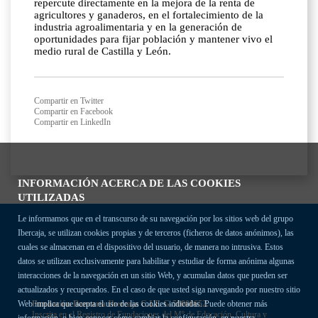
repercute directamente en la mejora de la renta de
agricultores y ganaderos, en el fortalecimiento de la
industria agroalimentaria y en la generación de
oportunidades para fijar población y mantener vivo el
medio rural de Castilla y León.
Compartir en Twitter
Compartir en Facebook
Compartir en LinkedIn
INFORMACIÓN ACERCA DE LAS COOKIES
UTILIZADAS
Le informamos que en el transcurso de su navegación por los sitios web del grupo
Ibercaja, se utilizan cookies propias y de terceros (ficheros de datos anónimos), las
cuales se almacenan en el dispositivo del usuario, de manera no intrusiva. Estos
datos se utilizan exclusivamente para habilitar y estudiar de forma anónima algunas
interacciones de la navegación en un sitio Web, y acumulan datos que pueden ser
actualizados y recuperados. En el caso de que usted siga navegando por nuestro sitio
Fundación Bancaria Ibercaja C.I.F. G-50000652.
Web implica que acepta el uso de las cookies indicadas. Puede obtener más
Inscrita en el Registro de Fundaciones del Mº de Educación, Cultura y