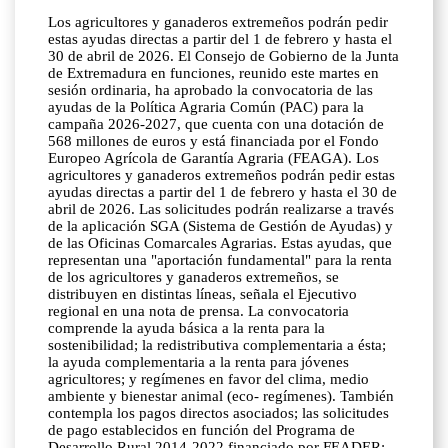
Los agricultores y ganaderos extremeños podrán pedir
estas ayudas directas a partir del 1 de febrero y hasta el
30 de abril de 2026. El Consejo de Gobierno de la Junta
de Extremadura en funciones, reunido este martes en
sesión ordinaria, ha aprobado la convocatoria de las
ayudas de la Política Agraria Común (PAC) para la
campaña 2026-2027, que cuenta con una dotación de
568 millones de euros y está financiada por el Fondo
Europeo Agrícola de Garantía Agraria (FEAGA). Los
agricultores y ganaderos extremeños podrán pedir estas
ayudas directas a partir del 1 de febrero y hasta el 30 de
abril de 2026. Las solicitudes podrán realizarse a través
de la aplicación SGA (Sistema de Gestión de Ayudas) y
de las Oficinas Comarcales Agrarias. Estas ayudas, que
representan una "aportación fundamental" para la renta
de los agricultores y ganaderos extremeños, se
distribuyen en distintas líneas, señala el Ejecutivo
regional en una nota de prensa. La convocatoria
comprende la ayuda básica a la renta para la
sostenibilidad; la redistributiva complementaria a ésta;
la ayuda complementaria a la renta para jóvenes
agricultores; y regímenes en favor del clima, medio
ambiente y bienestar animal (eco- regímenes). También
contempla los pagos directos asociados; las solicitudes
de pago establecidos en función del Programa de
Desarrollo Rural 2014-2022 financiado por FEADER;