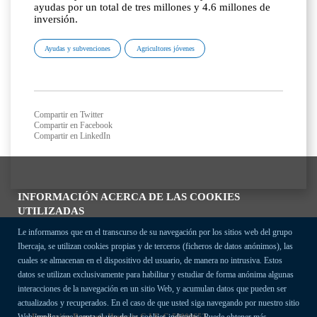
ayudas por un total de tres millones y 4.6 millones de
inversión.
Ayudas y subvenciones
Agricultores jóvenes
Compartir en Twitter
Compartir en Facebook
Compartir en LinkedIn
INFORMACIÓN ACERCA DE LAS COOKIES
UTILIZADAS
Le informamos que en el transcurso de su navegación por los sitios web del grupo
Ibercaja, se utilizan cookies propias y de terceros (ficheros de datos anónimos), las
cuales se almacenan en el dispositivo del usuario, de manera no intrusiva. Estos
datos se utilizan exclusivamente para habilitar y estudiar de forma anónima algunas
interacciones de la navegación en un sitio Web, y acumulan datos que pueden ser
actualizados y recuperados. En el caso de que usted siga navegando por nuestro sitio
Fundación Bancaria Ibercaja C.I.F. G-50000652.