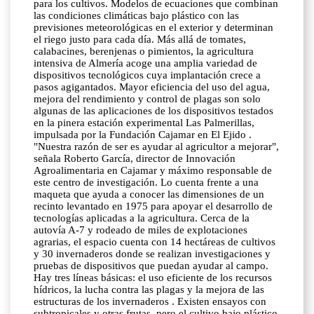
para los cultivos. Modelos de ecuaciones que combinan
las condiciones climáticas bajo plástico con las
previsiones meteorológicas en el exterior y determinan
el riego justo para cada día. Más allá de tomates,
calabacines, berenjenas o pimientos, la agricultura
intensiva de Almería acoge una amplia variedad de
dispositivos tecnológicos cuya implantación crece a
pasos agigantados. Mayor eficiencia del uso del agua,
mejora del rendimiento y control de plagas son solo
algunas de las aplicaciones de los dispositivos testados
en la pinera estación experimental Las Palmerillas,
impulsada por la Fundación Cajamar en El Ejido .
"Nuestra razón de ser es ayudar al agricultor a mejorar",
señala Roberto García, director de Innovación
Agroalimentaria en Cajamar y máximo responsable de
este centro de investigación. Lo cuenta frente a una
maqueta que ayuda a conocer las dimensiones de un
recinto levantado en 1975 para apoyar el desarrollo de
tecnologías aplicadas a la agricultura. Cerca de la
autovía A-7 y rodeado de miles de explotaciones
agrarias, el espacio cuenta con 14 hectáreas de cultivos
y 30 invernaderos donde se realizan investigaciones y
pruebas de dispositivos que puedan ayudar al campo.
Hay tres líneas básicas: el uso eficiente de los recursos
hídricos, la lucha contra las plagas y la mejora de las
estructuras de los invernaderos . Existen ensayos con
subtropicales y otras frutas, pero el cultivo bajo plástico