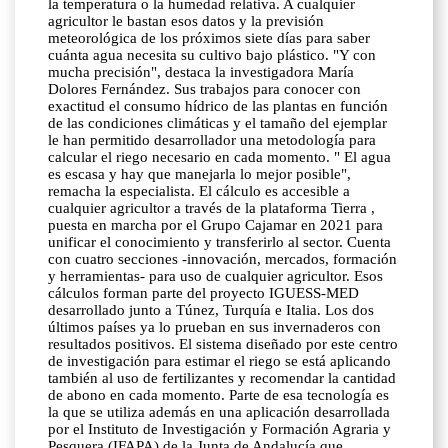
la temperatura o la humedad relativa. A cualquier
agricultor le bastan esos datos y la previsión
meteorológica de los próximos siete días para saber
cuánta agua necesita su cultivo bajo plástico. "Y con
mucha precisión", destaca la investigadora María
Dolores Fernández. Sus trabajos para conocer con
exactitud el consumo hídrico de las plantas en función
de las condiciones climáticas y el tamaño del ejemplar
le han permitido desarrollador una metodología para
calcular el riego necesario en cada momento. " El agua
es escasa y hay que manejarla lo mejor posible",
remacha la especialista. El cálculo es accesible a
cualquier agricultor a través de la plataforma Tierra ,
puesta en marcha por el Grupo Cajamar en 2021 para
unificar el conocimiento y transferirlo al sector. Cuenta
con cuatro secciones -innovación, mercados, formación
y herramientas- para uso de cualquier agricultor. Esos
cálculos forman parte del proyecto IGUESS-MED
desarrollado junto a Túnez, Turquía e Italia. Los dos
últimos países ya lo prueban en sus invernaderos con
resultados positivos. El sistema diseñado por este centro
de investigación para estimar el riego se está aplicando
también al uso de fertilizantes y recomendar la cantidad
de abono en cada momento. Parte de esa tecnología es
la que se utiliza además en una aplicación desarrollada
por el Instituto de Investigación y Formación Agraria y
Pesquera (IFAPA) de la Junta de Andalucía que