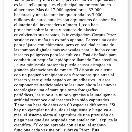
es la estrella porque es el principal motor económico
almeriense. Más de 17.000 agricultores, 32.000
hectáreas y una facturación que ronda los 3.000
millones de euros anuales son argumentos de sobra. En
el interior del invernadero número 1, con bata
protectora sobre la ropa y patucos de plástico
envolviendo sus zapatos, la investigadora Corpus Pérez
sostiene con maña un extraño aparato. Parece una casita
para pájaros con chimenea, pero en realidad es una de
las trampas digitales más avanzadas para la lucha contra
insectos peligrosos para los cultivos. Está diseñada para
combatir un pequeño lepidóptero llamado Tuta absoluta
, cuya minúscula presencia puede causar estragos en
grandes plantaciones de tomate. El dispositivo cuenta
con un pequeño recipiente con feromonas que atrae al
insecto y éste queda pegado en un adhesivo . A esos
componentes tradicionales se les unen ahora las nuevas
tecnologías: una cámara que toma fotografías
periódicas, las sube a la nube y gracias a la inteligencia
artificial reconoce qué insectos han sido capturados.
Tiene una base de datos con 60 especies diferentes. "Si
hay un ejemplar un día, dos al siguiente y luego va a
más, el sistema alerta al agricultor de una previsión de
plaga para que éste responda con antelación", explica la
científica. "Y como aprende con el uso, el aparato
funciona cada vez mejor", subraya Pérez. Esta