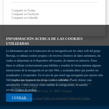
Compartir en Twitter
Compartir en Facebook
Compartir en LinkedIn
INFORMACIÓN ACERCA DE LAS COOKIES
UTILIZADAS
Le informamos que en el transcurso de su navegación por los sitios web del grupo
Ibercaja, se utilizan cookies propias y de terceros (ficheros de datos anónimos), las
cuales se almacenan en el dispositivo del usuario, de manera no intrusiva. Estos
datos se utilizan exclusivamente para habilitar y estudiar de forma anónima algunas
interacciones de la navegación en un sitio Web, y acumulan datos que pueden ser
actualizados y recuperados. En el caso de que usted siga navegando por nuestro sitio
Fundación Bancaria Ibercaja C.I.F. G-50000652.
Web implica que acepta el uso de las cookies indicadas. Puede obtener más
Inscrita en el Registro de Fundaciones del Mº de Educación, Cultura y
información, o bien conocer cómo cambiar la configuración, en nuestra
Deporte con el nº 1689.
sección
Política de cookies
Domicilio social: Joaquín Costa, 13. 50001 Zaragoza.
CERRAR
Contacto
Aviso legal
Política de privacidad
Política de Cookies