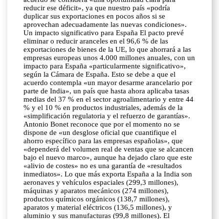
reducir ese déficit», ya que nuestro país «podría
duplicar sus exportaciones en pocos años si se
aprovechan adecuadamente las nuevas condiciones».
Un impacto significativo para España El pacto prevé
eliminar o reducir aranceles en el 96,6 % de las
exportaciones de bienes de la UE, lo que ahorrará a las
empresas europeas unos 4.000 millones anuales, con un
impacto para España «particularmente significativo»,
según la Cámara de España. Esto se debe a que el
acuerdo contempla «un mayor desarme arancelario por
parte de India», un país que hasta ahora aplicaba tasas
medias del 37 % en el sector agroalimentario y entre 44
% y el 10 % en productos industriales, además de la
«simplificación regulatoria y el refuerzo de garantías».
Antonio Bonet reconoce que por el momento no se
dispone de «un desglose oficial que cuantifique el
ahorro específico para las empresas españolas», que
«dependerá del volumen real de ventas que se alcancen
bajo el nuevo marco», aunque ha dejado claro que este
«alivio de costes» no es una garantía de «resultados
inmediatos». Lo que más exporta España a la India son
aeronaves y vehículos espaciales (299,3 millones),
máquinas y aparatos mecánicos (274 millones),
productos químicos orgánicos (138,7 millones),
aparatos y material eléctricos (136,5 millones), y
aluminio y sus manufacturas (99,8 millones). El