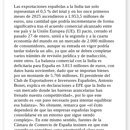
Las exportaciones españolas a la India tan solo
representan el 0,5 % del total y en los once primeros
meses de 2025 ascendieron a 1.953,5 millones de
euros, una cantidad que podría incrementarse de forma
significativa tras el acuerdo comercial alcanzado entre
ese país y la Unión Europea (UE). El pacto, cerrado el
pasado 27 de enero, unirá a la segunda y a la cuarta
economía del mundo en un mercado de 2.000 millones
de consumidores, aunque su entrada en vigor podría
tardar todavía un año, ya que aún se deben completar
varios trámites de revisión jurídica y de traducción,
entre otros. La balanza comercial con la India es
deficitaria para España en 3.813 millones de euros, con
datos hasta noviembre, dado que se importan bienes
por un montante de 5.766 millones. El presidente del
Club de Exportadores e Inversores Españoles, Antonio
Bonet, explica en declaraciones a EFE que la India es
«un mercado donde las barreras arancelarias han
frenado nuestra competitividad», por lo que este
acuerdo es «un paso necesario para intentar equilibrar
esa balanza». No obstante, remarca que «el éxito
dependerá de que las empresas españolas logren
consolidarse en un entorno que sigue siendo
complejo». En este mismo sentido, fuentes de la
Cámara de Comercio de España insisten en que este
acuerdo se considera «una oportunidad clara para