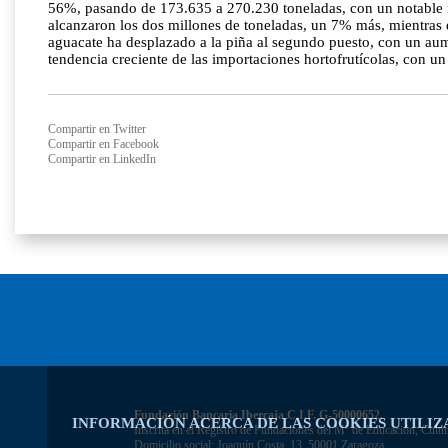
56%, pasando de 173.635 a 270.230 toneladas, con un notable i
alcanzaron los dos millones de toneladas, un 7% más, mientras q
aguacate ha desplazado a la piña al segundo puesto, con un aum
tendencia creciente de las importaciones hortofrutícolas, con un
Compartir en Twitter
Compartir en Facebook
Compartir en LinkedIn
Fundación Bancaria Ibercaja C.I.F. G-50000652.
INFORMACIÓN ACERCA DE LAS COOKIES UTILIZ
Inscrita en el Registro de Fundaciones del Mº de Educación, Cultu
Domicilio social: Joaquín Costa, 13. 50001 Zaragoza.