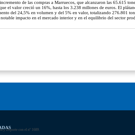
ncremento de las compras a Marruecos, que alcanzaron las 65.615 tonela
ue el valor creció un 16%, hasta los 3.238 millones de euros. El plátan
ento del 24,5% en volumen y del 5% en valor, totalizando 276.801 tone
 notable impacto en el mercado interior y en el equilibrio del sector pro
ADAS
ra y Deporte con el nº 1689.