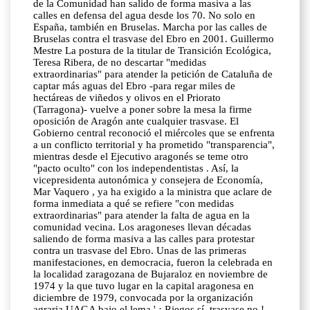
de la Comunidad han salido de forma masiva a las
calles en defensa del agua desde los 70. No solo en
España, también en Bruselas. Marcha por las calles de
Bruselas contra el trasvase del Ebro en 2001. Guillermo
Mestre La postura de la titular de Transición Ecológica,
Teresa Ribera, de no descartar "medidas
extraordinarias" para atender la petición de Cataluña de
captar más aguas del Ebro -para regar miles de
hectáreas de viñedos y olivos en el Priorato
(Tarragona)- vuelve a poner sobre la mesa la firme
oposición de Aragón ante cualquier trasvase. El
Gobierno central reconoció el miércoles que se enfrenta
a un conflicto territorial y ha prometido "transparencia",
mientras desde el Ejecutivo aragonés se teme otro
"pacto oculto" con los independentistas . Así, la
vicepresidenta autonómica y consejera de Economía,
Mar Vaquero , ya ha exigido a la ministra que aclare de
forma inmediata a qué se refiere "con medidas
extraordinarias" para atender la falta de agua en la
comunidad vecina. Los aragoneses llevan décadas
saliendo de forma masiva a las calles para protestar
contra un trasvase del Ebro. Unas de las primeras
manifestaciones, en democracia, fueron la celebrada en
la localidad zaragozana de Bujaraloz en noviembre de
1974 y la que tuvo lugar en la capital aragonesa en
diciembre de 1979, convocada por la organización
agraria UAGA bajo el lema ' ¡ Riegos sí, trasvase no !