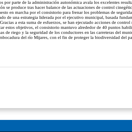
s por parte de la administración autonómica avala los excelentes result
ución se produce tras hacer balance de las actuaciones de control cinegét
puesto en marcha por el consistorio para frenar los problemas de segurida
ltado de una estrategia liderada por el ejecutivo municipal, basada fund
. Gracias a esta suma de esfuerzos, se han ejecutado acciones de control 
nzar estos objetivos, el consistorio mantuvo alrededor de 40 puntos habi
emas de riego y la seguridad de los conductores en las carreteras del mun
bocadura del río Mijares, con el fin de proteger la biodiversidad del pa