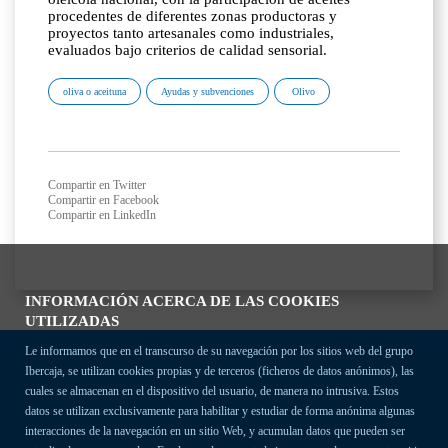
procedentes de diferentes zonas productoras y
proyectos tanto artesanales como industriales,
evaluados bajo criterios de calidad sensorial.
oliva o aceituna
Ayudas y subvenciones
Olivo
Compartir en Twitter
Compartir en Facebook
Compartir en LinkedIn
INFORMACIÓN ACERCA DE LAS COOKIES
UTILIZADAS
Le informamos que en el transcurso de su navegación por los sitios web del grupo
Ibercaja, se utilizan cookies propias y de terceros (ficheros de datos anónimos), las
cuales se almacenan en el dispositivo del usuario, de manera no intrusiva. Estos
datos se utilizan exclusivamente para habilitar y estudiar de forma anónima algunas
interacciones de la navegación en un sitio Web, y acumulan datos que pueden ser