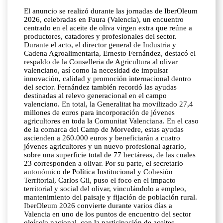
El anuncio se realizó durante las jornadas de IberOleum
2026, celebradas en Faura (Valencia), un encuentro
centrado en el aceite de oliva virgen extra que reúne a
productores, catadores y profesionales del sector.
Durante el acto, el director general de Industria y
Cadena Agroalimentaria, Ernesto Fernández, destacó el
respaldo de la Conselleria de Agricultura al olivar
valenciano, así como la necesidad de impulsar
innovación, calidad y promoción internacional dentro
del sector. Fernández también recordó las ayudas
destinadas al relevo generacional en el campo
valenciano. En total, la Generalitat ha movilizado 27,4
millones de euros para incorporación de jóvenes
agricultores en toda la Comunitat Valenciana. En el caso
de la comarca del Camp de Morvedre, estas ayudas
ascienden a 260.000 euros y beneficiarán a cuatro
jóvenes agricultores y un nuevo profesional agrario,
sobre una superficie total de 77 hectáreas, de las cuales
23 corresponden a olivar. Por su parte, el secretario
autonómico de Política Institucional y Cohesión
Territorial, Carlos Gil, puso el foco en el impacto
territorial y social del olivar, vinculándolo a empleo,
mantenimiento del paisaje y fijación de población rural.
IberOleum 2026 convierte durante varios días a
Valencia en uno de los puntos de encuentro del sector
oleícola nacional, con la participación de aceites