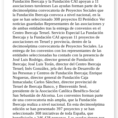
Fundación Ibercaja y la Fundación CAI apoyan a 11
asociaciones turolenses Las ayudas forman parte de la
decimoséptima convocatoria de Proyectos Sociales que
la Fundación Ibercaja convoca a nivel nacional, en la
que se han seleccionado 308 proyectos El Periódico Ver
noticias guardadas Representantes de las asociaciones y
de ambas entidades tras la entrega de convenios en el
Centro Ibercaja Teruel. Servicio Especial La Fundación
Ibercaja y la Fundación CAI apoyan 11 proyectos de
asociaciones en Teruel y provincia, dentro de la
decimoséptima convocatoria de Proyectos Sociales. La
entrega de los convenios con los representantes de las
entidades seleccionadas ha contado con la presencia de
José Luis Rodrigo, director general de Fundación
Ibercaja; José Luis Torán, director del Centro Ibercaja
Teruel; Inés González, jefa del Área de Desarrollo de
las Personas y Centros de Fundación Ibercaja; Enrique
Nogueras, director general de Fundación Caja
Inmaculada; Carlos Sánchez, director provincial de
Teruel de Ibercaja Banco, y Bienvenido Sesé,
presidente de la Asociación Católica Benéfico-Social
San Sebastián de Alcorisa. Los convenios forman parte
de una convocatoria más amplia, que la Fundación
Ibercaja realiza a nivel nacional. En esta decimoséptima
edición se han presentado 397 proyectos y se han
seleccionado 308 iniciativas de toda España, que
beneficiarán a 246.428 personas. Las ayudas tienen por