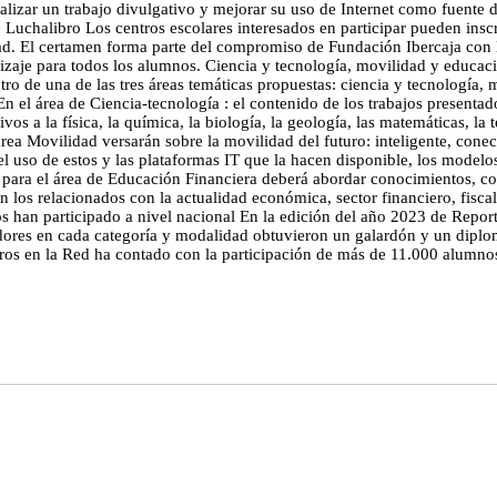
alizar un trabajo divulgativo y mejorar su uso de Internet como fuente d
de Luchalibro Los centros escolares interesados en participar pueden insc
dad. El certamen forma parte del compromiso de Fundación Ibercaja con l
zaje para todos los alumnos. Ciencia y tecnología, movilidad y educac
tro de una de las tres áreas temáticas propuestas: ciencia y tecnología, 
 En el área de Ciencia-tecnología : el contenido de los trabajos present
ivos a la física, la química, la biología, la geología, las matemáticas, la 
rea Movilidad versarán sobre la movilidad del futuro: inteligente, cone
l uso de estos y las plataformas IT que la hacen disponible, los modelos
 para el área de Educación Financiera deberá abordar conocimientos, c
n los relacionados con la actualidad económica, sector financiero, fisca
s han participado a nivel nacional En la edición del año 2023 de Report
dores en cada categoría y modalidad obtuvieron un galardón y un diplo
teros en la Red ha contado con la participación de más de 11.000 alumn