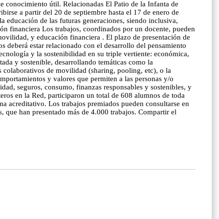
e conocimiento útil. Relacionadas El Patio de la Infanta de
ribirse a partir del 20 de septiembre hasta el 17 de enero de
a educación de las futuras generaciones, siendo inclusiva,
ión financiera Los trabajos, coordinados por un docente, pueden
movilidad, y educación financiera . El plazo de presentación de
ados deberá estar relacionado con el desarrollo del pensamiento
tecnología y la sostenibilidad en su triple vertiente: económica,
ctada y sostenible, desarrollando temáticas como la
 colaborativos de movilidad (sharing, pooling, etc), o la
omportamientos y valores que permiten a las personas y/o
lidad, seguros, consumo, finanzas responsables y sostenibles, y
eros en la Red, participaron un total de 608 alumnos de toda
ma acreditativo. Los trabajos premiados pueden consultarse en
os, que han presentado más de 4.000 trabajos. Compartir el