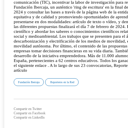
comunicación (TIC), incentivar la labor de investigación para re
Fundación Ibercaja, un auténtico 'ring de escritura' en la final 
2024 y consultar las bases a través de la página web de la enti
equitativa y de calidad y promoviendo oportunidades de aprendi
presentarse en dos modalidades: artículo de texto o vídeo, y den
las diferentes propuestas finalizará el día 7 de febrero de 2024.
científico y abordar los saberes o conocimientos científicos relat
social y medioambiental. Los trabajos que se presenten para el á
descarbonización y electrificación de los medios de movilidad, e
movilidad autónoma. Por último, el contenido de las propuestas
empresas tomar decisiones financieras en su vida diaria. Tambié
desarrollo de la iniciativa emprendedora. Más de 11.000 alumno
España, pertenecientes a 62 centros educativos. Todos los gana
el siguiente enlace . A lo largo de sus 23 convocatorias, Repor
artículo
Fundación Ibercaja
Reporteros en la Red
Compartir en Twitter
Compartir en Facebook
Compartir en LinkedIn