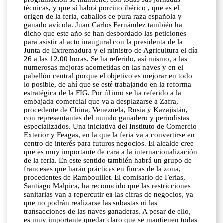
técnicas, y que sí habrá porcino ibérico , que es el
origen de la feria, caballos de pura raza española y
ganado avícola. Juan Carlos Fernández también ha
dicho que este año se han desbordado las peticiones
para asistir al acto inaugural con la presidenta de la
Junta de Extremadura y el ministro de Agricultura el día
26 a las 12.00 horas. Se ha referido, así mismo, a las
numerosas mejoras acometidas en las naves y en el
pabellón central porque el objetivo es mejorar en todo
lo posible, de ahí que se esté trabajando en la reforma
estratégica de la FIG. Por último se ha referido a la
embajada comercial que va a desplazarse a Zafra,
procedente de China, Venezuela, Rusia y Kazajistán,
con representantes del mundo ganadero y periodistas
especializados. Una iniciativa del Instituto de Comercio
Exterior y Feagas, en la que la feria va a convertirse en
centro de interés para futuros negocios. El alcalde cree
que es muy importante de cara a la internacionalización
de la feria. En este sentido también habrá un grupo de
franceses que harán prácticas en fincas de la zona,
procedentes de Rambouillet. El comisario de Ferias,
Santiago Malpica, ha reconocido que las restricciones
sanitarias van a repercutir en las cifras de negocios, ya
que no podrán realizarse las subastas ni las
transacciones de las naves ganaderas. A pesar de ello,
es muy importante quedar claro que se mantienen todas