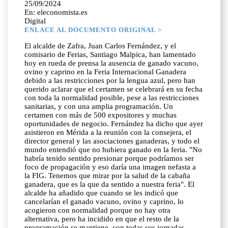
25/09/2024
En: eleconomista.es
Digital
ENLACE AL DOCUMENTO ORIGINAL >
El alcalde de Zafra, Juan Carlos Fernández, y el
comisario de Ferias, Santiago Malpica, han lamentado
hoy en rueda de prensa la ausencia de ganado vacuno,
ovino y caprino en la Feria Internacional Ganadera
debido a las restricciones por la lengua azul, pero han
querido aclarar que el certamen se celebrará en su fecha
con toda la normalidad posible, pese a las restricciones
sanitarias, y con una amplia programación. Un
certamen con más de 500 expositores y muchas
oportunidades de negocio. Fernández ha dicho que ayer
asistieron en Mérida a la reunión con la consejera, el
director general y las asociaciones ganaderas, y todo el
mundo entendió que no hubiera ganado en la feria. "No
habría tenido sentido presionar porque podríamos ser
foco de propagación y eso daría una imagen nefasta a
la FIG. Tenemos que mirar por la salud de la cabaña
ganadera, que es la que da sentido a nuestra feria". El
alcalde ha añadido que cuando se les indicó que
cancelarían el ganado vacuno, ovino y caprino, lo
acogieron con normalidad porque no hay otra
alternativa, pero ha incidido en que el resto de la
programación se mantiene, con todas sus jornadas