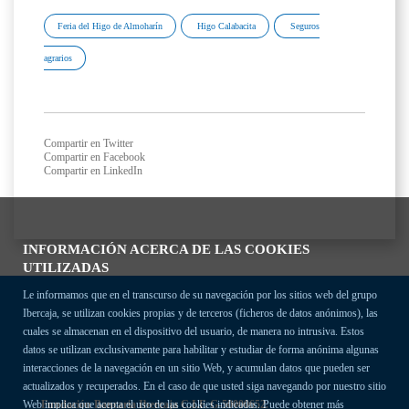
Feria del Higo de Almoharín
Higo Calabacita
Seguros
agrarios
Compartir en Twitter
Compartir en Facebook
Compartir en LinkedIn
INFORMACIÓN ACERCA DE LAS COOKIES
UTILIZADAS
Le informamos que en el transcurso de su navegación por los sitios web del grupo
Ibercaja, se utilizan cookies propias y de terceros (ficheros de datos anónimos), las
cuales se almacenan en el dispositivo del usuario, de manera no intrusiva. Estos
datos se utilizan exclusivamente para habilitar y estudiar de forma anónima algunas
interacciones de la navegación en un sitio Web, y acumulan datos que pueden ser
actualizados y recuperados. En el caso de que usted siga navegando por nuestro sitio
Fundación Bancaria Ibercaja C.I.F. G-50000652.
Web implica que acepta el uso de las cookies indicadas. Puede obtener más