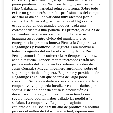
parón pandémico hay "hambre de higo", en concreto de
Higo Calabacita, variedad reina en la zona. Sobre todo
existe un gran interés entre los profesionales del campo
de estar al día en una variedad muy afectada por la
sequía. La IV Feria Agroalimentaria del Higo se ha
estructurado en dos grandes bloques, cada uno
correspondiente a una jornada. E l primero, el día 23 de
septiembre, será técnico sobre todo. La feria se
inaugura en el centro cívico del municipio y se
entregarán los premios Innova Ficus a la Cooperativa
Regadhigos y Productos La Higuera. Para motivar a
todos los agentes del sector el coaching Jaime Ruiz
Peña pronunciará la conferencia 'A tiempos revueltos,
actitud resuelta'. Especialmente interesados están los
profesionales del campo en la conferencia sobre de
Jesús González Miguel, ingeniero agrónomo, sobre el
seguro agrario de la higuera. El gerente y presidente de
Regadhigos explican que se trata de "algo poco
conocido. Se trata de darlo a conocer a los socios de la
cooperativa y que pueda focalizarse en los daños por
sequía. Este año por esta causa la producción es
desastrosa. Si los agricultores hubieran tenido ese
seguro hecho podrían haber paliado las pérdidas" ,
señalan. La cooperativa Regadhigos aglutina el
esfuerzo de 500 socios y un año de producción normal
procesa el millón de kilos. En el actual, esperan una