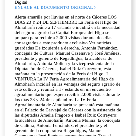
Digital
ENLACE AL DOCUMENTO ORIGINAL >
Alerta amarilla por lluvias en el norte de Cáceres LOS
DÍAS 23 Y 24 DE SEPTIEMBRE La Feria del Higo de
Almoharín reúne a 17 estands e incidirá en la necesidad
del seguro agrario La Capital Europea del Higo se
prepara para recibir a 2.000 visitas durante dos días
consagrados a este producto exclusivo Ver noticias
guardadas De izquierda a derecha, Antonia Fernández,
concejala de Cultura; Manuel Cazenave y José Jiménez,
presidente y gerente de Regadhigos, la alcaldesa de
Almoharín, Antonia Molina y la vicepresidenta de la
Diputación de Cáceres, Isabel Ruiz Correyero, esta
mañana en la presentación de la Feria del Higo. J.
VENTURA La IV Feria Agroalimentaria del Higo de
Almoharín incidirá en las ventajas del seguro agrario de
este cultivo y reunirá a 17 estands en un encuentro
agroalimentario que espera recibir 2.000 visitas durante
los días 23 y 24 de septiembre. La IV Feria
Agroalimentaria de Almoharín se presentó esta mañana
en el Palacio de Carvajal de Cáceres con la asistencia de
las diputadas Amelia Fragoso e Isabel Ruiz Correyero;
la alcaldesa de Almoharín, Antonia Molina; la concejala
de Cultura, Antonia Fernández; el presidente y el
gerente de la cooperativa Regadhigos, Manuel
Cazenave y José Jiménez, respectivamente. Tras el