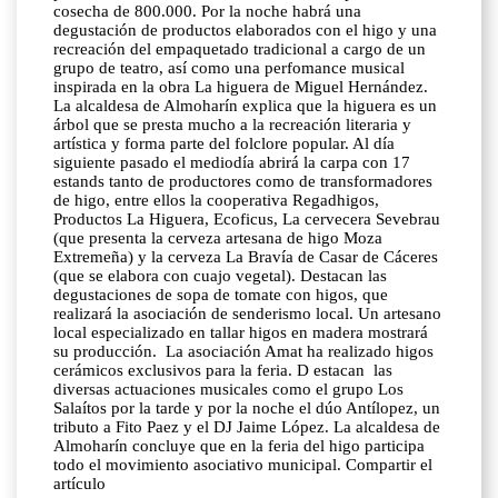
cosecha de 800.000. Por la noche habrá una
degustación de productos elaborados con el higo y una
recreación del empaquetado tradicional a cargo de un
grupo de teatro, así como una perfomance musical
inspirada en la obra La higuera de Miguel Hernández.
La alcaldesa de Almoharín explica que la higuera es un
árbol que se presta mucho a la recreación literaria y
artística y forma parte del folclore popular. Al día
siguiente pasado el mediodía abrirá la carpa con 17
estands tanto de productores como de transformadores
de higo, entre ellos la cooperativa Regadhigos,
Productos La Higuera, Ecoficus, La cervecera Sevebrau
(que presenta la cerveza artesana de higo Moza
Extremeña) y la cerveza La Bravía de Casar de Cáceres
(que se elabora con cuajo vegetal). Destacan las
degustaciones de sopa de tomate con higos, que
realizará la asociación de senderismo local. Un artesano
local especializado en tallar higos en madera mostrará
su producción. La asociación Amat ha realizado higos
cerámicos exclusivos para la feria. D estacan las
diversas actuaciones musicales como el grupo Los
Salaítos por la tarde y por la noche el dúo Antílopez, un
tributo a Fito Paez y el DJ Jaime López. La alcaldesa de
Almoharín concluye que en la feria del higo participa
todo el movimiento asociativo municipal. Compartir el
artículo