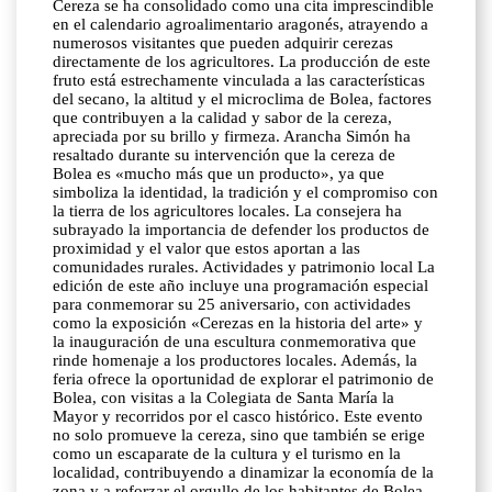
Cereza se ha consolidado como una cita imprescindible
en el calendario agroalimentario aragonés, atrayendo a
numerosos visitantes que pueden adquirir cerezas
directamente de los agricultores. La producción de este
fruto está estrechamente vinculada a las características
del secano, la altitud y el microclima de Bolea, factores
que contribuyen a la calidad y sabor de la cereza,
apreciada por su brillo y firmeza. Arancha Simón ha
resaltado durante su intervención que la cereza de
Bolea es «mucho más que un producto», ya que
simboliza la identidad, la tradición y el compromiso con
la tierra de los agricultores locales. La consejera ha
subrayado la importancia de defender los productos de
proximidad y el valor que estos aportan a las
comunidades rurales. Actividades y patrimonio local La
edición de este año incluye una programación especial
para conmemorar su 25 aniversario, con actividades
como la exposición «Cerezas en la historia del arte» y
la inauguración de una escultura conmemorativa que
rinde homenaje a los productores locales. Además, la
feria ofrece la oportunidad de explorar el patrimonio de
Bolea, con visitas a la Colegiata de Santa María la
Mayor y recorridos por el casco histórico. Este evento
no solo promueve la cereza, sino que también se erige
como un escaparate de la cultura y el turismo en la
localidad, contribuyendo a dinamizar la economía de la
zona y a reforzar el orgullo de los habitantes de Bolea