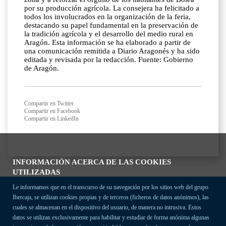
por su producción agrícola. La consejera ha felicitado a
todos los involucrados en la organización de la feria,
destacando su papel fundamental en la preservación de
la tradición agrícola y el desarrollo del medio rural en
Aragón. Esta información se ha elaborado a partir de
una comunicación remitida a Diario Aragonés y ha sido
editada y revisada por la redacción. Fuente: Gobierno
de Aragón.
Compartir en Twitter
Compartir en Facebook
Compartir en LinkedIn
INFORMACIÓN ACERCA DE LAS COOKIES
UTILIZADAS
Le informamos que en el transcurso de su navegación por los sitios web del grupo
Ibercaja, se utilizan cookies propias y de terceros (ficheros de datos anónimos), las
cuales se almacenan en el dispositivo del usuario, de manera no intrusiva. Estos
datos se utilizan exclusivamente para habilitar y estudiar de forma anónima algunas