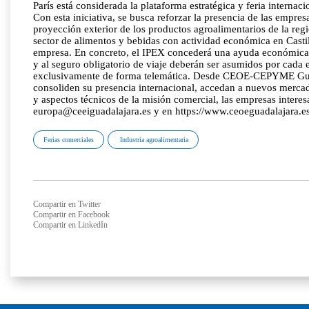
París está considerada la plataforma estratégica y feria interna
Con esta iniciativa, se busca reforzar la presencia de las empr
proyección exterior de los productos agroalimentarios de la reg
sector de alimentos y bebidas con actividad económica en Casti
empresa. En concreto, el IPEX concederá una ayuda económica fi
y al seguro obligatorio de viaje deberán ser asumidos por cada e
exclusivamente de forma telemática. Desde CEOE-CEPYME Guadala
consoliden su presencia internacional, accedan a nuevos mercado
y aspectos técnicos de la misión comercial, las empresas inte
europa@ceeiguadalajara.es y en https://www.ceoeguadalajara.es/e
Ferias comerciales
Industria agroalimentaria
Compartir en Twitter
Compartir en Facebook
Compartir en LinkedIn