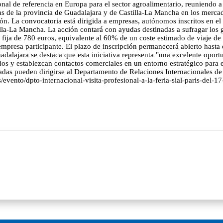
cional de referencia en Europa para el sector agroalimentario, reuniendo 
esas de la provincia de Guadalajara y de Castilla-La Mancha en los merc
ión. La convocatoria está dirigida a empresas, autónomos inscritos en e
lla-La Mancha. La acción contará con ayudas destinadas a sufragar los 
ja de 780 euros, equivalente al 60% de un coste estimado de viaje de 1.
mpresa participante. El plazo de inscripción permanecerá abierto hasta 
jara se destaca que esta iniciativa representa "una excelente oportun
s y establezcan contactos comerciales en un entorno estratégico para el
resadas pueden dirigirse al Departamento de Relaciones Internacionales
vento/dpto-internacional-visita-profesional-a-la-feria-sial-paris-del-1