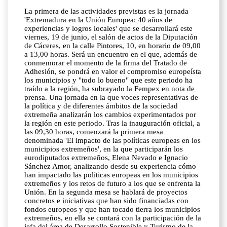
La primera de las actividades previstas es la jornada
'Extremadura en la Unión Europea: 40 años de
experiencias y logros locales' que se desarrollará este
viernes, 19 de junio, el salón de actos de la Diputación
de Cáceres, en la calle Pintores, 10, en horario de 09,00
a 13,00 horas. Será un encuentro en el que, además de
conmemorar el momento de la firma del Tratado de
Adhesión, se pondrá en valor el compromiso europeísta
los municipios y "todo lo bueno" que este periodo ha
traído a la región, ha subrayado la Fempex en nota de
prensa. Una jornada en la que voces representativas de
la política y de diferentes ámbitos de la sociedad
extremeña analizarán los cambios experimentados por
la región en este periodo. Tras la inauguración oficial, a
las 09,30 horas, comenzará la primera mesa
denominada 'El impacto de las políticas europeas en los
municipios extremeños', en la que participarán los
eurodiputados extremeños, Elena Nevado e Ignacio
Sánchez Amor, analizando desde su experiencia cómo
han impactado las políticas europeas en los municipios
extremeños y los retos de futuro a los que se enfrenta la
Unión. En la segunda mesa se hablará de proyectos
concretos e iniciativas que han sido financiadas con
fondos europeos y que han tocado tierra los municipios
extremeños, en ella se contará con la participación de la
jefa del área de Desarrollo Sostenible y Turismo de la