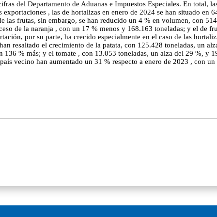
cifras del Departamento de Aduanas e Impuestos Especiales. En total, la
as exportaciones , las de hortalizas en enero de 2024 se han situado e
 de las frutas, sin embargo, se han reducido un 4 % en volumen, con 51
ceso de la naranja , con un 17 % menos y 168.163 toneladas; y el de fr
ación, por su parte, ha crecido especialmente en el caso de las hortal
an resaltado el crecimiento de la patata, con 125.428 toneladas, un alz
 136 % más; y el tomate , con 13.053 toneladas, un alza del 29 %, y 1
 país vecino han aumentado un 31 % respecto a enero de 2023 , con un 