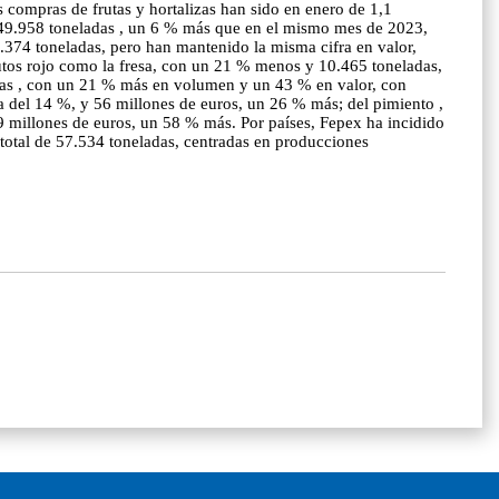
s compras de frutas y hortalizas han sido en enero de 1,1
n 649.958 toneladas , un 6 % más que en el mismo mes de 2023,
4.374 toneladas, pero han mantenido la misma cifra en valor,
utos rojo como la fresa, con un 21 % menos y 10.465 toneladas,
izas , con un 21 % más en volumen y un 43 % en valor, con
a del 14 %, y 56 millones de euros, un 26 % más; del pimiento ,
9 millones de euros, un 58 % más. Por países, Fepex ha incidido
total de 57.534 toneladas, centradas en producciones