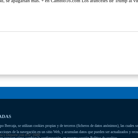
vidad, se apagarían más. + en Cambio16.com Los aranceles de Trump al v
ADAS
 Ibercaja, se utilizan cookies propias y de terceros (ficheros de datos anónimos), las cuales se
racciones de la navegación en un sitio Web, y acumulan datos que pueden ser actualizados y rec
ra y Deporte con el nº 1689.