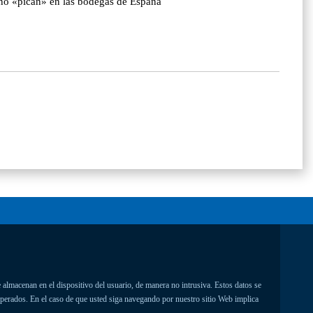
ino «pican» en las bodegas de España
 almacenan en el dispositivo del usuario, de manera no intrusiva. Estos datos se
uperados. En el caso de que usted siga navegando por nuestro sitio Web implica