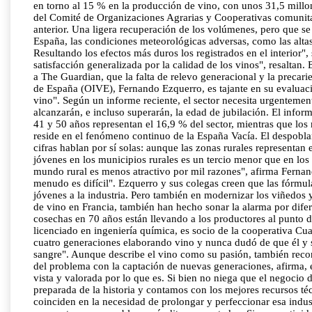
en torno al 15 % en la producción de vino, con unos 31,5 millon
del Comité de Organizaciones Agrarias y Cooperativas comunitar
anterior. Una ligera recuperación de los volúmenes, pero que se
España, las condiciones meteorológicas adversas, como las altas 
Resultando los efectos más duros los registrados en el interior"
satisfacción generalizada por la calidad de los vinos", resaltan
a The Guardian, que la falta de relevo generacional y la precar
de España (OIVE), Fernando Ezquerro, es tajante en su evaluació
vino". Según un informe reciente, el sector necesita urgentemen
alcanzarán, e incluso superarán, la edad de jubilación. El info
41 y 50 años representan el 16,9 % del sector, mientras que los
reside en el fenómeno continuo de la España Vacía. El despoblam
cifras hablan por sí solas: aunque las zonas rurales representan 
jóvenes en los municipios rurales es un tercio menor que en los
mundo rural es menos atractivo por mil razones", afirma Fernan
menudo es difícil". Ezquerro y sus colegas creen que las fórmula
jóvenes a la industria. Pero también en modernizar los viñedos 
de vino en Francia, también han hecho sonar la alarma por dife
cosechas en 70 años están llevando a los productores al punto d
licenciado en ingeniería química, es socio de la cooperativa Cu
cuatro generaciones elaborando vino y nunca dudó de que él y s
sangre". Aunque describe el vino como su pasión, también recono
del problema con la captación de nuevas generaciones, afirma,
vista y valorada por lo que es. Si bien no niega que el negocio 
preparada de la historia y contamos con los mejores recursos téc
coinciden en la necesidad de prolongar y perfeccionar esa indus