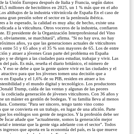
 de la Unión Europea después de Italia y Francia, según datos
45,5 millones de hectolitros en 2025, un 1 % más que en el año
s altibajos de la industria vitivinícola de España En el caso de
una gran presión sobre el sector en la península ibérica.
es a lo esperado, la calidad es muy alta; de hecho, existe una
icada a la viticultura. Otros voceros de la industria, confiaron
te. El presidente de la Organización Interprofesional del Vino
r, obviamente, se marchitará", afirma. "Si no hay uva, no hay
róximos años, ya que las generaciones actuales de viticultores
nen entre 51 y 65 años y el 35 % son mayores de 65. Los de entre
ación y atraer a jóvenes Gran parte del problema en España
y se dirigen a las ciudades para estudiar, trabajar y vivir. Las
n del país. Es más, reseña el diario británico, el número de
 Y eso se debe a que la gente quiere vivir en las ciudades y el
 atractivo para que los jóvenes tomen una decisión que a
eo en España y el 1,6% de su PIB, residen en atraer a los
stenibilidad y el mundo digital y tecnológico. Los productores
Donald Trump, caída de las ventas y algunas de las peores
 la codiciada generación de jóvenes viticultores. Con 36 años y
ene un máster en gestión de bodegas. Y su familia lleva al menos
lara. Comenta: "Para ser sincero, tengo tanto vino como
que se convierta en un trabajo, en lugar de una afición. Parte
ue los enólogos son gente de negocios. Y la profesión debe ser
a. De Íscar añade que "actualmente, somos la generación mejor
ial e intentar que la gente siga adelante con el sector". Todos
os ingresos que aporta en la economía del país, es la que mueve