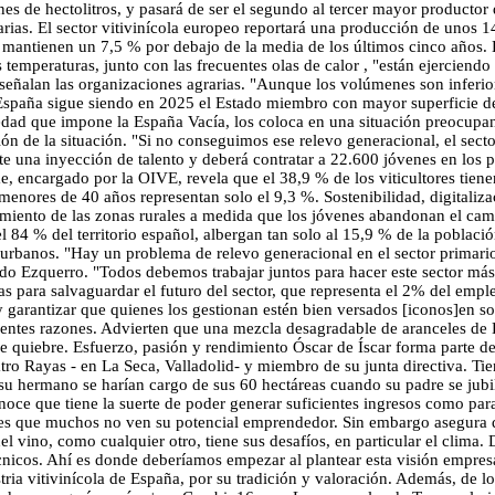
es de hectolitros, y pasará de ser el segundo al tercer mayor productor
ias. El sector vitivinícola europeo reportará una producción de unos 1
 mantienen un 7,5 % por debajo de la media de los últimos cinco años. Lo
temperaturas, junto con las frecuentes olas de calor , "están ejerciendo 
, señalan las organizaciones agrarias. "Aunque los volúmenes son inferior
. España sigue siendo en 2025 el Estado miembro con mayor superficie ded
iedad que impone la España Vacía, los coloca en una situación preocupan
n de la situación. "Si no conseguimos ese relevo generacional, el secto
te una inyección de talento y deberá contratar a 22.600 jóvenes en los p
rme, encargado por la OIVE, revela que el 38,9 % de los viticultores tie
 menores de 40 años representan solo el 9,3 %. Sostenibilidad, digitaliz
iento de las zonas rurales a medida que los jóvenes abandonan el campo 
el 84 % del territorio español, albergan tan solo al 15,9 % de la població
 urbanos. "Hay un problema de relevo generacional en el sector primario.
do Ezquerro. "Todos debemos trabajar juntos para hacer este sector más
s para salvaguardar el futuro del sector, que representa el 2% del empl
y garantizar que quienes los gestionan estén bien versados [iconos]en so
rentes razones. Advierten que una mezcla desagradable de aranceles de 
e quiebre. Esfuerzo, pasión y rendimiento Óscar de Íscar forma parte de
atro Rayas - en La Seca, Valladolid- y miembro de su junta directiva. Ti
u hermano se harían cargo de sus 60 hectáreas cuando su padre se jubi
ce que tiene la suerte de poder generar suficientes ingresos como para 
 es que muchos no ven su potencial emprendedor. Sin embargo asegura q
del vino, como cualquier otro, tiene sus desafíos, en particular el clim
nicos. Ahí es donde deberíamos empezar al plantear esta visión empresar
tria vitivinícola de España, por su tradición y valoración. Además, de l