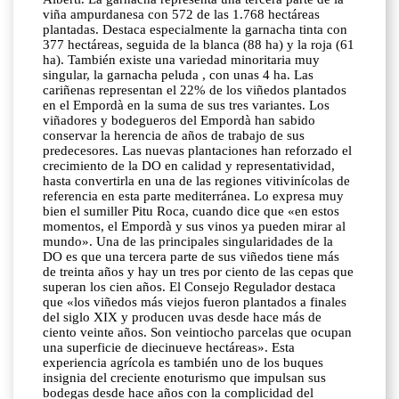
viña ampurdanesa con 572 de las 1.768 hectáreas
plantadas. Destaca especialmente la garnacha tinta con
377 hectáreas, seguida de la blanca (88 ha) y la roja (61
ha). También existe una variedad minoritaria muy
singular, la garnacha peluda , con unas 4 ha. Las
cariñenas representan el 22% de los viñedos plantados
en el Empordà en la suma de sus tres variantes. Los
viñadores y bodegueros del Empordà han sabido
conservar la herencia de años de trabajo de sus
predecesores. Las nuevas plantaciones han reforzado el
crecimiento de la DO en calidad y representatividad,
hasta convertirla en una de las regiones vitivinícolas de
referencia en esta parte mediterránea. Lo expresa muy
bien el sumiller Pitu Roca, cuando dice que «en estos
momentos, el Empordà y sus vinos ya pueden mirar al
mundo». Una de las principales singularidades de la
DO es que una tercera parte de sus viñedos tiene más
de treinta años y hay un tres por ciento de las cepas que
superan los cien años. El Consejo Regulador destaca
que «los viñedos más viejos fueron plantados a finales
del siglo XIX y producen uvas desde hace más de
ciento veinte años. Son veintiocho parcelas que ocupan
una superficie de diecinueve hectáreas». Esta
experiencia agrícola es también uno de los buques
insignia del creciente enoturismo que impulsan sus
bodegas desde hace años con la complicidad del