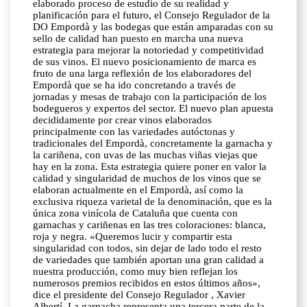
elaborado proceso de estudio de su realidad y
planificación para el futuro, el Consejo Regulador de la
DO Empordà y las bodegas que están amparadas con su
sello de calidad han puesto en marcha una nueva
estrategia para mejorar la notoriedad y competitividad
de sus vinos. El nuevo posicionamiento de marca es
fruto de una larga reflexión de los elaboradores del
Empordà que se ha ido concretando a través de
jornadas y mesas de trabajo con la participación de los
bodegueros y expertos del sector. El nuevo plan apuesta
decididamente por crear vinos elaborados
principalmente con las variedades autóctonas y
tradicionales del Empordà, concretamente la garnacha y
la cariñena, con uvas de las muchas viñas viejas que
hay en la zona. Esta estrategia quiere poner en valor la
calidad y singularidad de muchos de los vinos que se
elaboran actualmente en el Empordà, así como la
exclusiva riqueza varietal de la denominación, que es la
única zona vinícola de Cataluña que cuenta con
garnachas y cariñenas en las tres coloraciones: blanca,
roja y negra. «Queremos lucir y compartir esta
singularidad con todos, sin dejar de lado todo el resto
de variedades que también aportan una gran calidad a
nuestra producción, como muy bien reflejan los
numerosos premios recibidos en estos últimos años»,
dice el presidente del Consejo Regulador , Xavier
Albertí. La garnacha representa una tercera parte de la