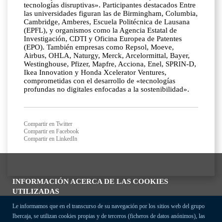
tecnologías disruptivas». Participantes destacados Entre
las universidades figuran las de Birmingham, Columbia,
Cambridge, Amberes, Escuela Politécnica de Lausana
(EPFL), y organismos como la Agencia Estatal de
Investigación, CDTI y Oficina Europea de Patentes
(EPO). También empresas como Repsol, Moeve,
Airbus, OHLA, Naturgy, Merck, Arcelormittal, Bayer,
Westinghouse, Pfizer, Mapfre, Acciona, Enel, SPRIN-D,
Ikea Innovation y Honda Xcelerator Ventures,
comprometidas con el desarrollo de «tecnologías
profundas no digitales enfocadas a la sostenibilidad».
Compartir en Twitter
Compartir en Facebook
Compartir en LinkedIn
INFORMACIÓN ACERCA DE LAS COOKIES
UTILIZADAS
Le informamos que en el transcurso de su navegación por los sitios web del grupo
Ibercaja, se utilizan cookies propias y de terceros (ficheros de datos anónimos), las