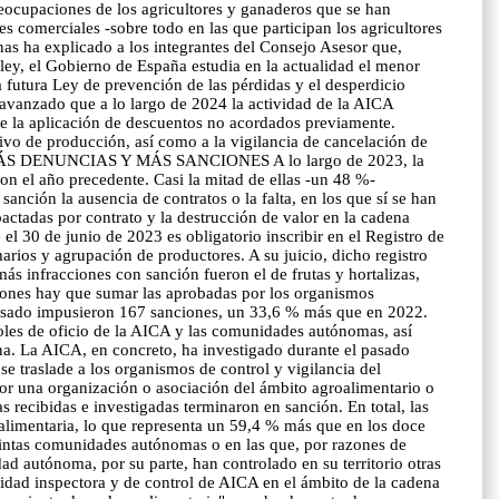
preocupaciones de los agricultores y ganaderos que se han
s comerciales -sobre todo en las que participan los agricultores
nas ha explicado a los integrantes del Consejo Asesor que,
ley, el Gobierno de España estudia en la actualidad el menor
a futura Ley de prevención de las pérdidas y el desperdicio
 avanzado que a lo largo de 2024 la actividad de la AICA
 de la aplicación de descuentos no acordados previamente.
tivo de producción, así como a la vigilancia de cancelación de
L, MÁS DENUNCIAS Y MÁS SANCIONES A lo largo de 2023, la
n el año precedente. Casi la mitad de ellas -un 48 %-
nción la ausencia de contratos o la falta, en los que sí se han
actadas por contrato y la destrucción de valor en la cadena
el 30 de junio de 2023 es obligatorio inscribir en el Registro de
arios y agrupación de productores. A su juicio, dicho registro
ás infracciones con sanción fueron el de frutas y hortalizas,
nciones hay que sumar las aprobadas por los organismos
 pasado impusieron 167 sanciones, un 33,6 % más que en 2022.
roles de oficio de la AICA y las comunidades autónomas, así
na. La AICA, en concreto, ha investigado durante el pasado
 traslade a los organismos de control y vigilancia del
por una organización o asociación del ámbito agroalimentario o
 recibidas e investigadas terminaron en sanción. En total, las
 alimentaria, lo que representa un 59,4 % más que en los doce
tintas comunidades autónomas o en las que, por razones de
d autónoma, por su parte, han controlado en su territorio otras
vidad inspectora y de control de AICA en el ámbito de la cadena