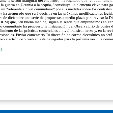
rante la sesión inaugural del encuentro, ha resaltado que "el buen func
 la guerra en Ucrania o la sequía, "constituye un elemento clave para ga
n "referente a nivel comunitario" por sus medidas sobre los contratos esc
s, y ha asegurado que será decisiva en las próximas modificaciones legis
de diciembre una serie de propuestas a medio plazo para revisar la Dir
CM) que, "en buena medida, siguen la senda que emprendimos en Españ
 comunitario ha propuesto la instauración del Observatorio de costes d
iento de las prácticas comerciales a nivel transfronterizo y, en la revi
fesionales. Enviar comentario Tu dirección de correo electrónico no se
eo electrónico y web en este navegador para la próxima vez que comen