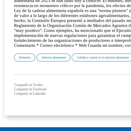
alimentaria en 2023 se han dado hoy a conocer. El ministro, du
resistencia en momentos críticos por la pandemia, los efectos de
Ley de la cadena alimentaria española es una "norma pionera" y u
de valor a lo largo de los diferentes eslabones agroalimentario
hecho, la Comisión Europea presentó a mediados del pasado mes 
Reglamento de la Organización Común de Mercados Agrarios (O
"muy positivo". Como ejemplos, ha mencionado que el Ejecutivo
implementación de nuevas regulaciones para garantizar el cumplim
fortalecimiento de las organizaciones de productores e interpro
Comentario * Correo electrónico * Web Guarda mi nombre, corr
Alimentos
Industria alimentaria
Calidad y control en la industria alimentaria
Compartir en Twitter
Compartir en Facebook
Compartir en LinkedIn