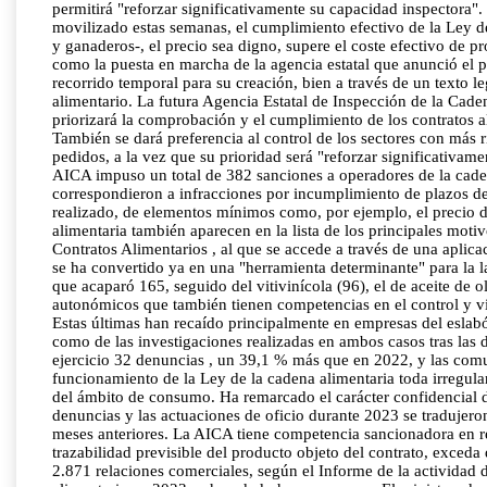
permitirá "reforzar significativamente su capacidad inspectora".
movilizado estas semanas, el cumplimiento efectivo de la Ley de
y ganaderos-, el precio sea digno, supere el coste efectivo de 
como la puesta en marcha de la agencia estatal que anunció el 
recorrido temporal para su creación, bien a través de un texto l
alimentario. La futura Agencia Estatal de Inspección de la Cad
priorizará la comprobación y el cumplimiento de los contratos a
También se dará preferencia al control de los sectores con más 
pedidos, a la vez que su prioridad será "reforzar signifi
AICA impuso un total de 382 sanciones a operadores de la cade
correspondieron a infracciones por incumplimiento de plazos de 
realizado, de elementos mínimos como, por ejemplo, el precio de
alimentaria también aparecen en la lista de los principales moti
Contratos Alimentarios , al que se accede a través de una aplic
se ha convertido ya en una "herramienta determinante" para la la
que acaparó 165, seguido del vitivinícola (96), el de aceite de 
autonómicos que también tienen competencias en el control y v
Estas últimas han recaído principalmente en empresas del eslabó
como de las investigaciones realizadas en ambos casos tras las
ejercicio 32 denuncias , un 39,1 % más que en 2022, y las comu
funcionamiento de la Ley de la cadena alimentaria toda irregula
del ámbito de consumo. Ha remarcado el carácter confidencial de 
denuncias y las actuaciones de oficio durante 2023 se tradujero
meses anteriores. La AICA tiene competencia sancionadora en r
trazabilidad previsible del producto objeto del contrato, exce
2.871 relaciones comerciales, según el Informe de la actividad