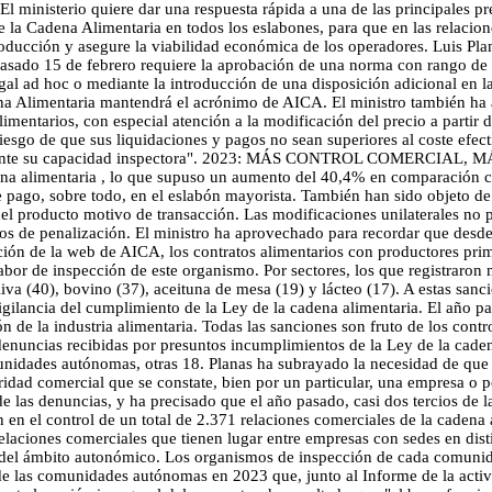
 El ministerio quiere dar una respuesta rápida a una de las principales 
 la Cadena Alimentaria en todos los eslabones, para que en las relacione
producción y asegure la viabilidad económica de los operadores. Luis Pla
pasado 15 de febrero requiere la aprobación de una norma con rango de 
egal ad hoc o mediante la introducción de una disposición adicional en l
ena Alimentaria mantendrá el acrónimo de AICA. El ministro también ha
limentarios, con especial atención a la modificación del precio a partir
riesgo de que sus liquidaciones y pagos no sean superiores al coste efec
cativamente su capacidad inspectora". 2023: MÁS CONTROL COMERCIA
na alimentaria , lo que supuso un aumento del 40,4% en comparación co
pago, sobre todo, en el eslabón mayorista. También han sido objeto de sa
l producto motivo de transacción. Las modificaciones unilaterales no p
vos de penalización. El ministro ha aprovechado para recordar que desde 
ación de la web de AICA, los contratos alimentarios con productores prim
bor de inspección de este organismo. Por sectores, los que registraron m
oliva (40), bovino (37), aceituna de mesa (19) y lácteo (17). A estas sa
igilancia del cumplimiento de la Ley de la cadena alimentaria. El año
n de la industria alimentaria. Todas las sanciones son fruto de los cont
 denuncias recibidas por presuntos incumplimientos de la Ley de la cade
nidades autónomas, otras 18. Planas ha subrayado la necesidad de que se
ridad comercial que se constate, bien por un particular, una empresa o 
las denuncias, y ha precisado que el año pasado, casi dos tercios de las
n en el control de un total de 2.371 relaciones comerciales de la cadena
elaciones comerciales que tienen lugar entre empresas con sedes en dis
da del ámbito autonómico. Los organismos de inspección de cada comunida
 de las comunidades autónomas en 2023 que, junto al Informe de la acti