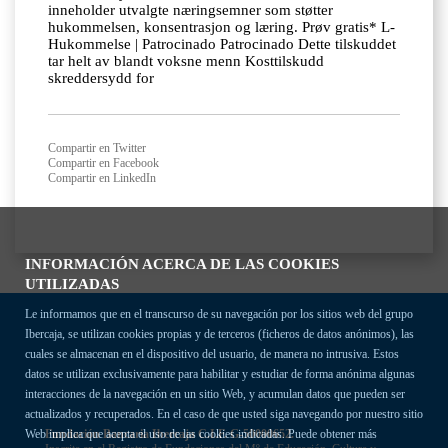
inneholder utvalgte næringsemner som støtter
hukommelsen, konsentrasjon og læring. Prøv gratis* L-
Hukommelse | Patrocinado Patrocinado Dette tilskuddet
tar helt av blandt voksne menn Kosttilskudd
skreddersydd for
Compartir en Twitter
Compartir en Facebook
Compartir en LinkedIn
INFORMACIÓN ACERCA DE LAS COOKIES
UTILIZADAS
Le informamos que en el transcurso de su navegación por los sitios web del grupo
Ibercaja, se utilizan cookies propias y de terceros (ficheros de datos anónimos), las
cuales se almacenan en el dispositivo del usuario, de manera no intrusiva. Estos
datos se utilizan exclusivamente para habilitar y estudiar de forma anónima algunas
interacciones de la navegación en un sitio Web, y acumulan datos que pueden ser
actualizados y recuperados. En el caso de que usted siga navegando por nuestro sitio
Fundación Bancaria Ibercaja C.I.F. G-50000652.
Web implica que acepta el uso de las cookies indicadas. Puede obtener más