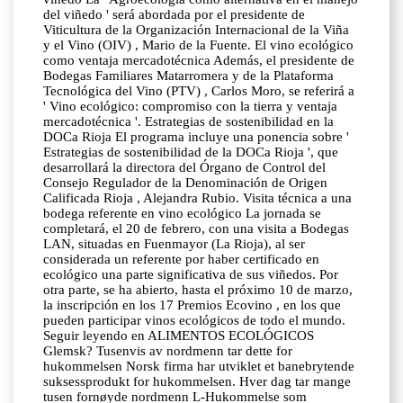
del viñedo ' será abordada por el presidente de
Viticultura de la Organización Internacional de la Viña
y el Vino (OIV) , Mario de la Fuente. El vino ecológico
como ventaja mercadotécnica Además, el presidente de
Bodegas Familiares Matarromera y de la Plataforma
Tecnológica del Vino (PTV) , Carlos Moro, se referirá a
' Vino ecológico: compromiso con la tierra y ventaja
mercadotécnica '. Estrategias de sostenibilidad en la
DOCa Rioja El programa incluye una ponencia sobre '
Estrategias de sostenibilidad de la DOCa Rioja ', que
desarrollará la directora del Órgano de Control del
Consejo Regulador de la Denominación de Origen
Calificada Rioja , Alejandra Rubio. Visita técnica a una
bodega referente en vino ecológico La jornada se
completará, el 20 de febrero, con una visita a Bodegas
LAN, situadas en Fuenmayor (La Rioja), al ser
considerada un referente por haber certificado en
ecológico una parte significativa de sus viñedos. Por
otra parte, se ha abierto, hasta el próximo 10 de marzo,
la inscripción en los 17 Premios Ecovino , en los que
pueden participar vinos ecológicos de todo el mundo.
Seguir leyendo en ALIMENTOS ECOLÓGICOS
Glemsk? Tusenvis av nordmenn tar dette for
hukommelsen Norsk firma har utviklet et banebrytende
suksessprodukt for hukommelsen. Hver dag tar mange
tusen fornøyde nordmenn L-Hukommelse som