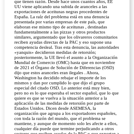
que tienen razón. Desde hace unos cuantos años, EE
UU viene aplicando una subida de aranceles a las
exportaciones de aceitunas negras procedentes de
España. La raíz del problema está en una denuncia
presentada por varias empresas de este país, que
elaboran ese mismo tipo de aceitunas , destinadas
fundamentalmente a las pizzas y otros productos
similares, argumentado que los olivareros comunitarios
reciben ayudas directas de la PAC y eso supone una
competencia desleal. Tras esta denuncia, las autoridades
«yanquis» decidieron medidas de retorsión;
posteriormente, la UE llevó el asunto a la Organización
Mundial de Comercio (OMC) hasta que en noviembre
de 2021 el Órgano de Solución de Diferencias (OSD)
dijo que estos aranceles eran ilegales . Ahora,
Washington ha decidido rebajar el importe de los
mismos y dan por cumplido lo que dijo el grupo
especial del citado OSD. Lo anterior está muy bien,
pero no es lo que esperaba el sector español, que lo que
quiere es que se vuelva a la situación anterior a la
aplicación de las medidas de retorsión por parte de
Estados Unidos. Dicen desde ASEMESA, la
organización que agrupa a los exportadores españoles,
con toda la razón del mundo, que el problema se
mantiene, y aunque de momento solo les afecte a ellos,
cualquier día puede que termine perjudicando a otros
sectores que reciben ayudas de la PAC y que exportan a