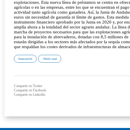
explotaciones. Esta nueva línea de préstamos se centra en ofrecer
agrícolas o en las empresas, entre los que se encuentran el pago d
actividad tanto agrícola como ganadera. Así, la Junta de Andalu
euros sin necesidad de garantía ni límite de gastos. Esta medid
instrumento financiero aprobado por la Junta en 2020 y, por ende
amplía ahora a la totalidad del sector agrario andaluz. La línea
marcha de proyectos necesarios para que las explotaciones agríc
para la instalación de abrevaderos, dotadas con 8,5 millones de
estarán dirigidas a los sectores más afectados por la sequía com
que respaldan los costes derivados de infraestructuras de almac
financiación
Medio rural
Compartir en Twitter
Compartir en Facebook
Compartir en LinkedIn