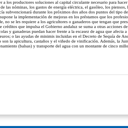
 a los productores soluciones al capital circulante necesario para hacer 
e las nóminas, los gastos de energía eléctrica, el gasóleo, los piensos, 
cía subvencionará durante los próximos dos años dos puntos del tipo de 
a supone la implementación de mejoras en los préstamos que los profesio
, no se les requiere a los agricultores o ganaderos que tengan que prese
 de créditos que impulsa el Gobierno andaluz se suma a otras acciones d
olas y ganaderas puedan hacer frente a la escasez de agua que afecta a l
 euros; o las ayudas de minimis incluidas en el Decreto de Sequía de An
o son la apicultura, castaños y el viñedo de vinificación. Además, la Jun
enamiento (balsas) y transporte del agua con un montante de cinco mill