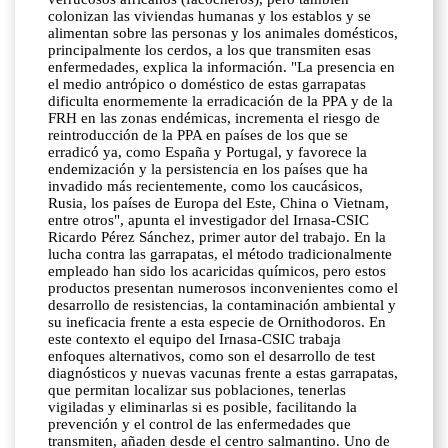
colonizan las viviendas humanas y los establos y se
alimentan sobre las personas y los animales domésticos,
principalmente los cerdos, a los que transmiten esas
enfermedades, explica la información. "La presencia en
el medio antrópico o doméstico de estas garrapatas
dificulta enormemente la erradicación de la PPA y de la
FRH en las zonas endémicas, incrementa el riesgo de
reintroducción de la PPA en países de los que se
erradicó ya, como España y Portugal, y favorece la
endemización y la persistencia en los países que ha
invadido más recientemente, como los caucásicos,
Rusia, los países de Europa del Este, China o Vietnam,
entre otros", apunta el investigador del Irnasa-CSIC
Ricardo Pérez Sánchez, primer autor del trabajo. En la
lucha contra las garrapatas, el método tradicionalmente
empleado han sido los acaricidas químicos, pero estos
productos presentan numerosos inconvenientes como el
desarrollo de resistencias, la contaminación ambiental y
su ineficacia frente a esta especie de Ornithodoros. En
este contexto el equipo del Irnasa-CSIC trabaja
enfoques alternativos, como son el desarrollo de test
diagnósticos y nuevas vacunas frente a estas garrapatas,
que permitan localizar sus poblaciones, tenerlas
vigiladas y eliminarlas si es posible, facilitando la
prevención y el control de las enfermedades que
transmiten, añaden desde el centro salmantino. Uno de