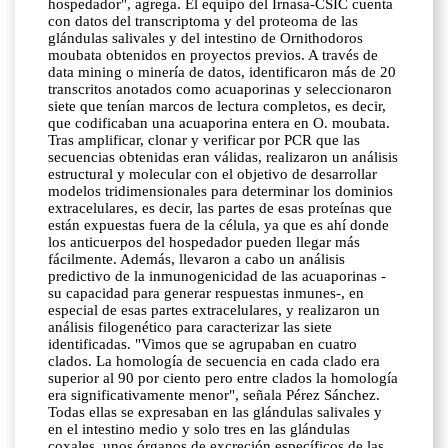
hospedador", agrega. El equipo del Irnasa-CSIC cuenta
con datos del transcriptoma y del proteoma de las
glándulas salivales y del intestino de Ornithodoros
moubata obtenidos en proyectos previos. A través de
data mining o minería de datos, identificaron más de 20
transcritos anotados como acuaporinas y seleccionaron
siete que tenían marcos de lectura completos, es decir,
que codificaban una acuaporina entera en O. moubata.
Tras amplificar, clonar y verificar por PCR que las
secuencias obtenidas eran válidas, realizaron un análisis
estructural y molecular con el objetivo de desarrollar
modelos tridimensionales para determinar los dominios
extracelulares, es decir, las partes de esas proteínas que
están expuestas fuera de la célula, ya que es ahí donde
los anticuerpos del hospedador pueden llegar más
fácilmente. Además, llevaron a cabo un análisis
predictivo de la inmunogenicidad de las acuaporinas -
su capacidad para generar respuestas inmunes-, en
especial de esas partes extracelulares, y realizaron un
análisis filogenético para caracterizar las siete
identificadas. "Vimos que se agrupaban en cuatro
clados. La homología de secuencia en cada clado era
superior al 90 por ciento pero entre clados la homología
era significativamente menor", señala Pérez Sánchez.
Todas ellas se expresaban en las glándulas salivales y
en el intestino medio y solo tres en las glándulas
coxales, unos órganos de excreción específicos de las