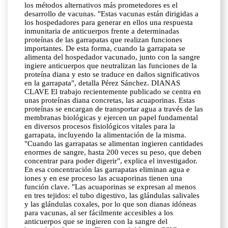
los métodos alternativos más prometedores es el
desarrollo de vacunas. "Estas vacunas están dirigidas a
los hospedadores para generar en ellos una respuesta
inmunitaria de anticuerpos frente a determinadas
proteínas de las garrapatas que realizan funciones
importantes. De esta forma, cuando la garrapata se
alimenta del hospedador vacunado, junto con la sangre
ingiere anticuerpos que neutralizan las funciones de la
proteína diana y esto se traduce en daños significativos
en la garrapata", detalla Pérez Sánchez. DIANAS
CLAVE El trabajo recientemente publicado se centra en
unas proteínas diana concretas, las acuaporinas. Estas
proteínas se encargan de transportar agua a través de las
membranas biológicas y ejercen un papel fundamental
en diversos procesos fisiológicos vitales para la
garrapata, incluyendo la alimentación de la misma.
"Cuando las garrapatas se alimentan ingieren cantidades
enormes de sangre, hasta 200 veces su peso, que deben
concentrar para poder digerir", explica el investigador.
En esa concentración las garrapatas eliminan agua e
iones y en ese proceso las acuaporinas tienen una
función clave. "Las acuaporinas se expresan al menos
en tres tejidos: el tubo digestivo, las glándulas salivales
y las glándulas coxales, por lo que son dianas idóneas
para vacunas, al ser fácilmente accesibles a los
anticuerpos que se ingieren con la sangre del