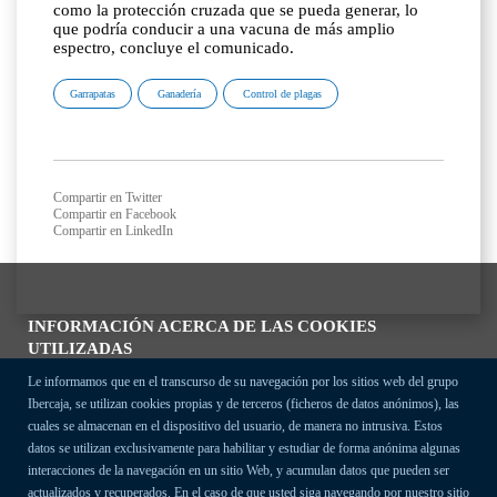
como la protección cruzada que se pueda generar, lo
que podría conducir a una vacuna de más amplio
espectro, concluye el comunicado.
Garrapatas
Ganadería
Control de plagas
Compartir en Twitter
Compartir en Facebook
Compartir en LinkedIn
INFORMACIÓN ACERCA DE LAS COOKIES
UTILIZADAS
Le informamos que en el transcurso de su navegación por los sitios web del grupo
Ibercaja, se utilizan cookies propias y de terceros (ficheros de datos anónimos), las
cuales se almacenan en el dispositivo del usuario, de manera no intrusiva. Estos
datos se utilizan exclusivamente para habilitar y estudiar de forma anónima algunas
interacciones de la navegación en un sitio Web, y acumulan datos que pueden ser
actualizados y recuperados. En el caso de que usted siga navegando por nuestro sitio