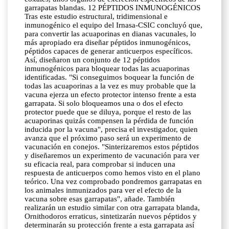
garrapatas blandas. 12 PÉPTIDOS INMUNOGÉNICOS
Tras este estudio estructural, tridimensional e
inmunogénico el equipo del Irnasa-CSIC concluyó que,
para convertir las acuaporinas en dianas vacunales, lo
más apropiado era diseñar péptidos inmunogénicos,
péptidos capaces de generar anticuerpos específicos.
Así, diseñaron un conjunto de 12 péptidos
inmunogénicos para bloquear todas las acuaporinas
identificadas. "Si conseguimos boquear la función de
todas las acuaporinas a la vez es muy probable que la
vacuna ejerza un efecto protector intenso frente a esta
garrapata. Si solo bloqueamos una o dos el efecto
protector puede que se diluya, porque el resto de las
acuaporinas quizás compensen la pérdida de función
inducida por la vacuna", precisa el investigador, quien
avanza que el próximo paso será un experimento de
vacunación en conejos. "Sinterizaremos estos péptidos
y diseñaremos un experimento de vacunación para ver
su eficacia real, para comprobar si inducen una
respuesta de anticuerpos como hemos visto en el plano
teórico. Una vez comprobado pondremos garrapatas en
los animales inmunizados para ver el efecto de la
vacuna sobre esas garrapatas", añade. También
realizarán un estudio similar con otra garrapata blanda,
Ornithodoros erraticus, sintetizarán nuevos péptidos y
determinarán su protección frente a esta garrapata así