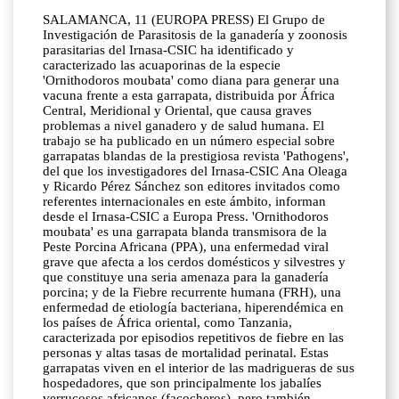
SALAMANCA, 11 (EUROPA PRESS) El Grupo de
Investigación de Parasitosis de la ganadería y zoonosis
parasitarias del Irnasa-CSIC ha identificado y
caracterizado las acuaporinas de la especie
'Ornithodoros moubata' como diana para generar una
vacuna frente a esta garrapata, distribuida por África
Central, Meridional y Oriental, que causa graves
problemas a nivel ganadero y de salud humana. El
trabajo se ha publicado en un número especial sobre
garrapatas blandas de la prestigiosa revista 'Pathogens',
del que los investigadores del Irnasa-CSIC Ana Oleaga
y Ricardo Pérez Sánchez son editores invitados como
referentes internacionales en este ámbito, informan
desde el Irnasa-CSIC a Europa Press. 'Ornithodoros
moubata' es una garrapata blanda transmisora de la
Peste Porcina Africana (PPA), una enfermedad viral
grave que afecta a los cerdos domésticos y silvestres y
que constituye una seria amenaza para la ganadería
porcina; y de la Fiebre recurrente humana (FRH), una
enfermedad de etiología bacteriana, hiperendémica en
los países de África oriental, como Tanzania,
caracterizada por episodios repetitivos de fiebre en las
personas y altas tasas de mortalidad perinatal. Estas
garrapatas viven en el interior de las madrigueras de sus
hospedadores, que son principalmente los jabalíes
verrucosos africanos (facocheros), pero también