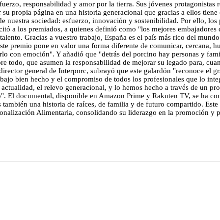
fuerzo, responsabilidad y amor por la tierra. Sus jóvenes protagonistas 
 su propia página en una historia generacional que gracias a ellos tiene
de nuestra sociedad: esfuerzo, innovación y sostenibilidad. Por ello, lo
citó a los premiados, a quienes definió como "los mejores embajadores d
talento. Gracias a vuestro trabajo, España es el país más rico del mundo 
"este premio pone en valor una forma diferente de comunicar, cercana, 
o con emoción". Y añadió que "detrás del porcino hay personas y famil
re todo, que asumen la responsabilidad de mejorar su legado para, cuan
, director general de Interporc, subrayó que este galardón "reconoce el g
 trabajo bien hecho y el compromiso de todos los profesionales que lo i
ctualidad, el relevo generacional, y lo hemos hecho a través de un pro
. El documental, disponible en Amazon Prime y Rakuten TV, se ha conve
 también una historia de raíces, de familia y de futuro compartido. Es
cionalización Alimentaria, consolidando su liderazgo en la promoción y 