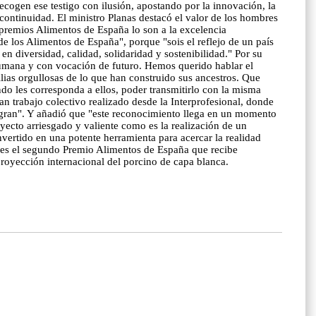
recogen ese testigo con ilusión, apostando por la innovación, la
 continuidad. El ministro Planas destacó el valor de los hombres
s premios Alimentos de España lo son a la excelencia
e los Alimentos de España", porque "sois el reflejo de un país
en diversidad, calidad, solidaridad y sostenibilidad." Por su
humana y con vocación de futuro. Hemos querido hablar el
ias orgullosas de lo que han construido sus ancestros. Que
do les corresponda a ellos, poder transmitirlo con la misma
ran trabajo colectivo realizado desde la Interprofesional, donde
ntegran". Y añadió que "este reconocimiento llega en un momento
yecto arriesgado y valiente como es la realización de un
rtido en una potente herramienta para acercar la realidad
te es el segundo Premio Alimentos de España que recibe
proyección internacional del porcino de capa blanca.