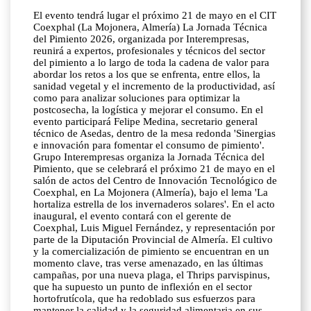
El evento tendrá lugar el próximo 21 de mayo en el CIT
Coexphal (La Mojonera, Almería) La Jornada Técnica
del Pimiento 2026, organizada por Interempresas,
reunirá a expertos, profesionales y técnicos del sector
del pimiento a lo largo de toda la cadena de valor para
abordar los retos a los que se enfrenta, entre ellos, la
sanidad vegetal y el incremento de la productividad, así
como para analizar soluciones para optimizar la
postcosecha, la logística y mejorar el consumo. En el
evento participará Felipe Medina, secretario general
técnico de Asedas, dentro de la mesa redonda 'Sinergias
e innovación para fomentar el consumo de pimiento'.
Grupo Interempresas organiza la Jornada Técnica del
Pimiento, que se celebrará el próximo 21 de mayo en el
salón de actos del Centro de Innovación Tecnológico de
Coexphal, en La Mojonera (Almería), bajo el lema 'La
hortaliza estrella de los invernaderos solares'. En el acto
inaugural, el evento contará con el gerente de
Coexphal, Luis Miguel Fernández, y representación por
parte de la Diputación Provincial de Almería. El cultivo
y la comercialización de pimiento se encuentran en un
momento clave, tras verse amenazado, en las últimas
campañas, por una nueva plaga, el Thrips parvispinus,
que ha supuesto un punto de inflexión en el sector
hortofrutícola, que ha redoblado sus esfuerzos para
mantener la calidad y la seguridad alimentaria en sus