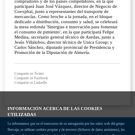
compradores y de los países competidores, en la que
participará Juan José Vázquez, director de Negocio de
Coexphal, junto a representantes del transporte de
mercancías. Como broche a la jornada, en el bloque
dedicado a distribución, consumo y salud, se celebrará
la mesa redonda 'Sinergias e innovación para fomentar
el consumo de pimiento', en la que participará Felipe
Medina, secretario general técnico de Asedas, junto a
Jesús Villalobos, director técnico de Unica Group; y
Carlos Sánchez, diputado provincial de Presidencia y
Promoción de la Diputación de Almería.
Compartir en Twitter
Compartir en Facebook
Compartir en LinkedIn
INFORMACIÓN ACERCA DE LAS COOKIES
UTILIZADAS
Le informamos que en el transcurso de su navegación por los sitios web del grupo
Ibercaja, se utilizan cookies propias y de terceros (ficheros de datos anónimos), las