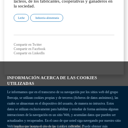
lácteos, de los fabricantes, cooperativas y ganaderos en
la sociedad.
Leche
Industria alimentaria
Compartir en Twitter
Compartir en Facebook
Compartir en LinkedIn
INFORMACIÓN ACERCA DE LAS COOKIES
UTILIZADAS
Le informamos que en el transcurso de su navegación por los sitios web del grupo
Ibercaja, se utilizan cookies propias y de terceros (ficheros de datos anónimos), las
cuales se almacenan en el dispositivo del usuario, de manera no intrusiva. Estos
datos se utilizan exclusivamente para habilitar y estudiar de forma anónima algunas
interacciones de la navegación en un sitio Web, y acumulan datos que pueden ser
actualizados y recuperados. En el caso de que usted siga navegando por nuestro sitio
Fundación Bancaria Ibercaja C.I.F. G-50000652.
Web implica que acepta el uso de las cookies indicadas. Puede obtener más