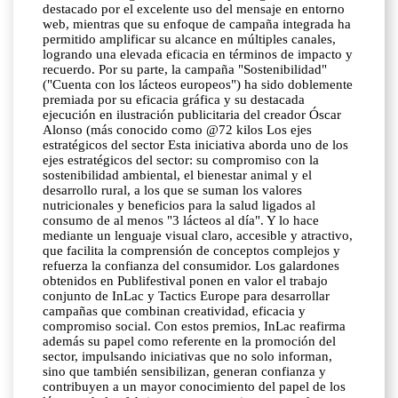
destacado por el excelente uso del mensaje en entorno
web, mientras que su enfoque de campaña integrada ha
permitido amplificar su alcance en múltiples canales,
logrando una elevada eficacia en términos de impacto y
recuerdo. Por su parte, la campaña "Sostenibilidad"
("Cuenta con los lácteos europeos") ha sido doblemente
premiada por su eficacia gráfica y su destacada
ejecución en ilustración publicitaria del creador Óscar
Alonso (más conocido como @72 kilos Los ejes
estratégicos del sector Esta iniciativa aborda uno de los
ejes estratégicos del sector: su compromiso con la
sostenibilidad ambiental, el bienestar animal y el
desarrollo rural, a los que se suman los valores
nutricionales y beneficios para la salud ligados al
consumo de al menos "3 lácteos al día". Y lo hace
mediante un lenguaje visual claro, accesible y atractivo,
que facilita la comprensión de conceptos complejos y
refuerza la confianza del consumidor. Los galardones
obtenidos en Publifestival ponen en valor el trabajo
conjunto de InLac y Tactics Europe para desarrollar
campañas que combinan creatividad, eficacia y
compromiso social. Con estos premios, InLac reafirma
además su papel como referente en la promoción del
sector, impulsando iniciativas que no solo informan,
sino que también sensibilizan, generan confianza y
contribuyen a un mayor conocimiento del papel de los