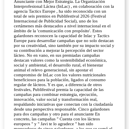
Anunciante con Mejor Estrategia. La Organización
Interprofesional Láctea (InLac) , en colaboración con la
agencia Tactics Europe , ha sido reconocida con un
total de seis premios en Publifestival 2026 (Festival
Internacional de Publicidad Social), uno de los
certámenes más destacados a nivel internacional en el
ámbito de la 'comunicación con propósito'. Estos
galardones reconocen la capacidad de Inlac y Tactics
Europe para desarrollar campañas que no solo destacan
por su creatividad, sino también por su impacto social y
su contribución a mejorar la percepción del sector
lácteo. No en vano, en sus premiadas campañas
destacan valores como la sostenibilidad económica,
social y ambiental, el desarrollo rural, el bienestar
animal el relevo generacional, sin apostar el
compromiso de InLac con los valores nutricionales
beneficiosos para la población, ligados al consumo
regular de lácteos. Y es que, a diferencia de otros
festivales, Publifestival premia la capacidad de las
campañas para combinar estrategia, ejecución,
innovación, valor social y transformación real,
respaldando iniciativas que conectan con la ciudadanía
desde una perspectiva responsable. Cinco galardones
para dos campañas y otro para el anunciante En
concreto, las campañas " Cuenta con los lácteos
europeos " y " Javi te lo agradece " han sido
merecedoras de cinco galardones, a los que se sumó el