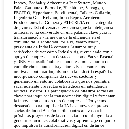
Innocv, Baobab y Ackcent y a Pest System, Mundo
Palet, Garmutex, Ekonoke, Bluebiome, Selvaggia,
PECTRO, Hyperbaric, Foodimental, Talleres Gallardo,
Ingeniería Goa, Kelvion, Inma Repro, Aerotecno
Producciones La Gomera y ATECRESA en la categoría
de pymes. Esta diversidad evidencia que la inteligencia
artificial se ha convertido en una palanca clave para la
transformación y la mejora de la eficiencia en el
conjunto de la economía Por ello, Valero Marín,
presidente de IndesIA comenta "estamos muy
satisfechos de ver cómo IndesIA sigue creciendo con el
apoyo de empresas tan destacadas como Sacyr, Pascual
y RBE, y consolidándose cuando estamos a punto de
cumplir cinco años de trayectoria. Este avance nos
motiva a continuar impulsando a la industria española,
incorporando compañías de nuevos sectores y
generando un entorno colaborativo que nos permitirá
sacar adelante proyectos estratégicos en inteligencia
artificial y datos. La participación de nuestros socios es
clave para impulsar la transformación digital y fomentar
la innovación en todo tipo de empresas." Proyectos
destacados para impulsar la IA Las nuevas empresas
socias de IndesIA serán participantes activas en los
próximos proyectos de la asociación , contribuyendo a
generar soluciones colaborativas y aprendizaje conjunto
que impulsen la transformación digital en distintos