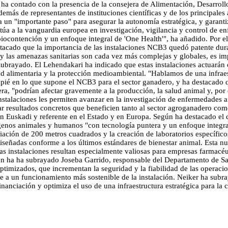
 ha contado con la presencia de la consejera de Alimentación, Desarrol
emás de representantes de instituciones científicas y de los principales
a un "importante paso" para asegurar la autonomía estratégica, y garant
sitúa a la vanguardia europea en investigación, vigilancia y control de 
contención y un enfoque integral de 'One Health'", ha añadido. Por ell
stacado que la importancia de las instalaciones NCB3 quedó patente dura
y las amenazas sanitarias son cada vez más complejas y globales, es imp
subrayado. El Lehendakari ha indicado que estas instalaciones actuarán
ad alimentaria y la protección medioambiental. "Hablamos de una infraest
ié en lo que supone el NCB3 para el sector ganadero, y ha destacado qu
ra, "podrían afectar gravemente a la producción, la salud animal y, por 
instalaciones les permiten avanzar en la investigación de enfermedades a
rar resultados concretos que beneficien tanto al sector agroganadero
en Euskadi y referente en el Estado y en Europa. Según ha destacado el 
enos animales y humanos "con tecnología puntera y un enfoque integra
ación de 200 metros cuadrados y la creación de laboratorios específicos
diseñadas conforme a los últimos estándares de bienestar animal. Esta n
s instalaciones resultan especialmente valiosas para empresas farmacéut
n ha ha subrayado Joseba Garrido, responsable del Departamento de San
optimizados, que incrementan la seguridad y la fiabilidad de las operaci
ye a un funcionamiento más sostenible de la instalación. Neiker ha subra
nanciación y optimiza el uso de una infraestructura estratégica para la c