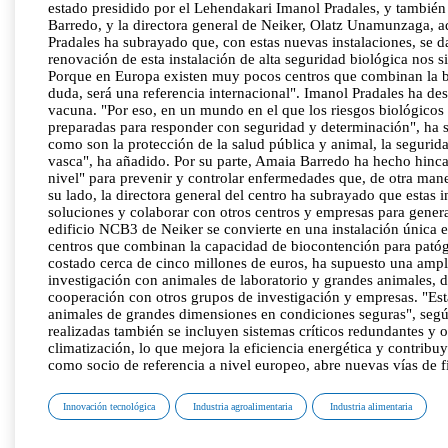
estado presidido por el Lehendakari Imanol Pradales, y también
Barredo, y la directora general de Neiker, Olatz Unamunzaga, ad
Pradales ha subrayado que, con estas nuevas instalaciones, se d
renovación de esta instalación de alta seguridad biológica nos 
Porque en Europa existen muy pocos centros que combinan la bio
duda, será una referencia internacional". Imanol Pradales ha de
vacuna. "Por eso, en un mundo en el que los riesgos biológicos 
preparadas para responder con seguridad y determinación", ha 
como son la protección de la salud pública y animal, la segurid
vasca", ha añadido. Por su parte, Amaia Barredo ha hecho hincap
nivel" para prevenir y controlar enfermedades que, de otra mane
su lado, la directora general del centro ha subrayado que estas 
soluciones y colaborar con otros centros y empresas para gene
edificio NCB3 de Neiker se convierte en una instalación única 
centros que combinan la capacidad de biocontención para patóg
costado cerca de cinco millones de euros, ha supuesto una ampli
investigación con animales de laboratorio y grandes animales, 
cooperación con otros grupos de investigación y empresas. "Esta
animales de grandes dimensiones en condiciones seguras", segú
realizadas también se incluyen sistemas críticos redundantes y 
climatización, lo que mejora la eficiencia energética y contribu
como socio de referencia a nivel europeo, abre nuevas vías de fi
Innovación tecnológica
Industria agroalimentaria
Industria alimentaria