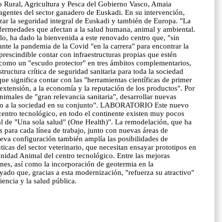
lo Rural, Agricultura y Pesca del Gobierno Vasco, Amaia
 agentes del sector ganadero de Euskadi. En su intervención,
izar la seguridad integral de Euskadi y también de Europa. "La
enfermedades que afectan a la salud humana, animal y ambiental.
o, ha dado la bienvenida a este renovado centro que, "sin
nte la pandemia de la Covid "en la carrera" para encontrar la
rescindible contar con infraestructuras propias que estén
 como un "escudo protector" en tres ámbitos complementarios,
ructura crítica de seguridad sanitaria para toda la sociedad
e significa contar con las "herramientas científicas de primer
extensión, a la economía y la reputación de los productos". Por
nimales de "gran relevancia sanitaria", desarrollar nuevas
 como a la sociedad en su conjunto". LABORATORIO Este nuevo
centro tecnológico, en todo el continente existen muy pocos
l de "Una sola salud" (One Health)". La remodelación, que ha
 para cada línea de trabajo, junto con nuevas áreas de
ueva configuración también amplía las posibilidades de
icas del sector veterinario, que necesitan ensayar prototipos en
idad Animal del centro tecnológico. Entre las mejoras
ones, así como la incorporación de geotermia en la
yado que, gracias a esta modernización, "refuerza su atractivo"
iencia y la salud pública.