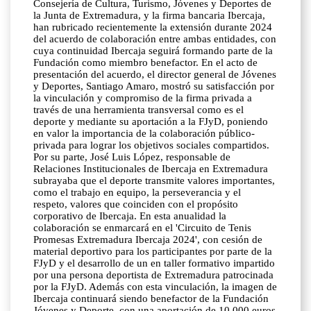
Consejería de Cultura, Turismo, Jóvenes y Deportes de
la Junta de Extremadura, y la firma bancaria Ibercaja,
han rubricado recientemente la extensión durante 2024
del acuerdo de colaboración entre ambas entidades, con
cuya continuidad Ibercaja seguirá formando parte de la
Fundación como miembro benefactor. En el acto de
presentación del acuerdo, el director general de Jóvenes
y Deportes, Santiago Amaro, mostró su satisfacción por
la vinculación y compromiso de la firma privada a
través de una herramienta transversal como es el
deporte y mediante su aportación a la FJyD, poniendo
en valor la importancia de la colaboración público-
privada para lograr los objetivos sociales compartidos.
Por su parte, José Luis López, responsable de
Relaciones Institucionales de Ibercaja en Extremadura
subrayaba que el deporte transmite valores importantes,
como el trabajo en equipo, la perseverancia y el
respeto, valores que coinciden con el propósito
corporativo de Ibercaja. En esta anualidad la
colaboración se enmarcará en el 'Circuito de Tenis
Promesas Extremadura Ibercaja 2024', con cesión de
material deportivo para los participantes por parte de la
FJyD y el desarrollo de un en taller formativo impartido
por una persona deportista de Extremadura patrocinada
por la FJyD. Además con esta vinculación, la imagen de
Ibercaja continuará siendo benefactor de la Fundación
Jóvenes y Deporte, con una aportación de 10.000 euros