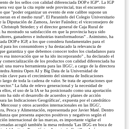
iento de los sellos con calidad diferenciada DOP e IGP". La IGP
mera vez que la cita repite sede provincial, tras el encuentro
o que "poder organizar un evento de este calibre supone un
neran en el medio rural". El Paraninfo del Colegio Universitario
de la Diputación de Zamora, Javier Faúndez; el viceconsejero de
 Christoph Strieder; y el director general de Caja Rural de
 ha mostrado su satisfacción en que la provincia haya sido
ltores, ganaderos e industrias transformadoras" . Asimismo, ha
nciada DOP e IGP, a los que considera fundamentales para el
dad para los consumidores y ha destacado la relevancia de
 que garantiza y que debemos conocer todos los ciudadanos para
es esa innovación que se ha ido incorporando" , ha declarado el
 y comercialización de los productos con calidad diferenciada ha
al: una nueva herramienta para las IIGG', a cargo de la directora
 Cátedra Atmira Open AI y Big Data de la Universidad de
rán clave para el crecimiento del sistema de Indicaciones
 largo de toda la cadena de valor. Se trata de aportaciones que
sector." La falta de relevo generacional y la necesidad de
 a ellos, el uso de la IA se ha posicionado como una aportación
ento ha sido el desarrollo de acuerdos y planes de acción
ara las Indicaciones Geográficas', expuesta por el catedrático
Mercosur y otros acuerdos internacionales en las IIGG',
ura, Pesca y Alimentación, representada por Javier Maté. Dentro
lianza que presenta aspectos positivos y negativos según el
ión internacional de las marcas, es importante vigilar el
 jornadas acogió también la mesa redonda 'Las IIGG en boca de