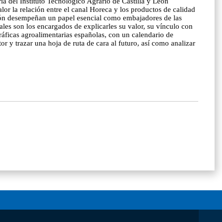
ria del Instituto Tecnológico Agrario de Castilla y León
lor la relación entre el canal Horeca y los productos de calidad
ración desempeñan un papel esencial como embajadores de las
ales son los encargados de explicarles su valor, su vínculo con
gráficas agroalimentarias españolas, con un calendario de
r y trazar una hoja de ruta de cara al futuro, así como analizar