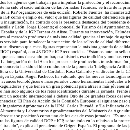
odos los agentes que trabajan para impulsar la protección y el reconocim
ste ha sido el socio anfitrión de las Jornadas Técnicas. Se trata de la pri
e la IGP organizadora de esta edición, Roberto Fuentes, ha manifestad
la IGP como ejemplo del valor que las figuras de calidad diferenciada ge
su inauguración, ha contado con la presencia destacada del presidente 
astilla y León, Jorge Llorente; el concejal de Turismo del Ayuntamiento,
 España y de la IGP Ternera de Aliste. Durante su intervención, Faúndez
ta al mercado productos de máxima calidad gracias al trabajo de agricu
s servirán para fortalecer la protección de los sellos de calidad difere
 en su discurso que estas figuras representan la máxima garantía de cali
s (IIGG) español, con 43 DOP e IGP reconocidas. "Estamos ante un sello
 que estamos deseando probar, esa historia, esa tradición y muchas vec
e La integración de la IA en los procesos de producción, transformación
concreto ha sido el hilo conductor de la ponencia 'Inteligencia Artifici
cultura de la Universidad de Córdoba, Rosa Gallardo y el director de la
rigen España, Ángel Pacheco, ha valorado que las nuevas tecnologías se
s avances tecnológicos e incorporarlos como herramientas habituales a lo
Reguladores y que tienen un gran potencial para atraer a más jóvenes al 
 han sido algunos de los retos identificados durante la jornada. Frente
cosur: un acuerdo internacional a debate Otro de los grandes focos del ev
nencias: 'El Plan de Acción de la Comisión Europea: el siguiente paso p
e Ingenieros Agrónomos de la UPM, Carlos Buxadé; y 'La Influencia de 
 Alimentaria y Laboratorios Agroalimentarios del Ministerio de Agricult
ercosur se posicionó como uno de los ejes de estas jornadas. "Es una a
 las figuras de calidad DOP e IGP, sobre todo en lo relativo a la protecc
l tratado", explica el presidente de Origen España. El programa de las