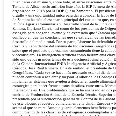
buen hacer del mismo y, sobre todo, afianzar relaciones entre t
Ternera de Aliste, socio anfitrión Este año, la IGP Ternera de Ali
organizado en 2018 por la DOP Queso Zamorano. El presidente d
orgullo y una oportunidad única para dar a conocer la labor de 
de Zamora ha sido el escenario principal del encuentro que, en 
Política Agraria Comunitaria y Desarrollo Rural de la Junta de C
Zamora, Cipriano García; así como de los presidentes de Origen
escogida para acoger el evento y ha expresado que "Zamora apor
confiado en que las conclusiones que se extraigan de las jornada
desarrollo del medio rural. Por su parte, Llorente ha defendido
Castilla y León dentro del sistema de Indicaciones Geográfica
saber que el producto que estamos consumiendo tiene la calidad
viceconsejero. La Inteligencia Artificial como herramienta clav
sido uno de los grandes temas de esta decimoséptima edición. En 
de la Cátedra Internacional ENIA Inteligencia Artificial y Agri
Córdoba, José Raúl Romero. En este sentido, el presidente de O
Geográficas. "Cada vez se hace más necesario estar al día de lo
pueden contribuir a acelerar y mejorar la labor de los Consejos 
implementar sistemas que ayuden a detectar el fraude alimentario
estratégica para hacer frente a estos desafíos, entre otros. Mer
internacionales. Una problemática que se ha analizado en dos po
emérito de Producción Animal de la Escuela Técnica Superior d
presentada por la subdirección general de Control de la Calidad
de este bloque, el acuerdo comercial entre la Unión Europea y M
sector al que se mire. Aunque guarda elementos beneficiosos para
cumplimiento de las cláusulas de salvaguarda contempladas en e