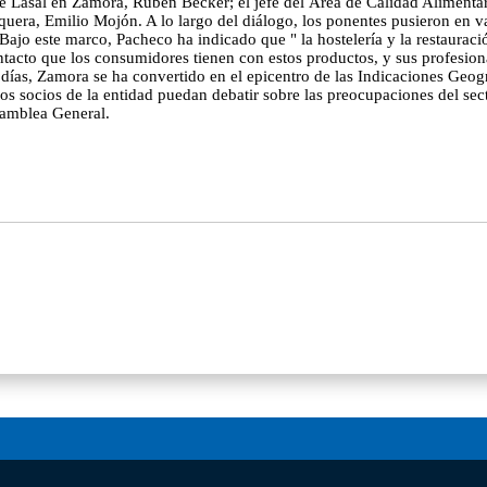
ante Lasal en Zamora, Rubén Becker; el jefe del Área de Calidad Alimenta
uera, Emilio Mojón. A lo largo del diálogo, los ponentes pusieron en va
ión Bajo este marco, Pacheco ha indicado que " la hostelería y la restau
ontacto que los consumidores tienen con estos productos, y sus profesion
es días, Zamora se ha convertido en el epicentro de las Indicaciones Geo
 socios de la entidad puedan debatir sobre las preocupaciones del secto
samblea General.