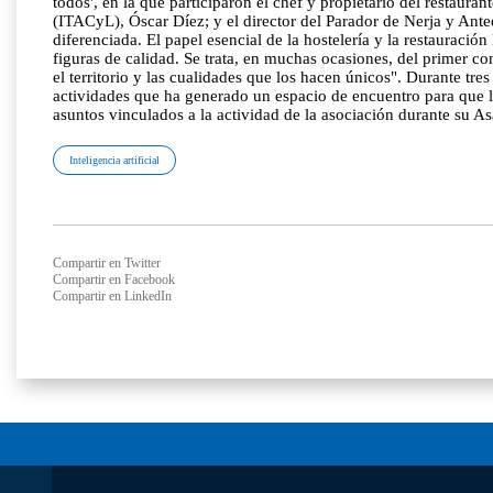
todos', en la que participaron el chef y propietario del restaur
(ITACyL), Óscar Díez; y el director del Parador de Nerja y Anteq
diferenciada. El papel esencial de la hostelería y la restaurac
figuras de calidad. Se trata, en muchas ocasiones, del primer c
el territorio y las cualidades que los hacen únicos". Durante tr
actividades que ha generado un espacio de encuentro para que los
asuntos vinculados a la actividad de la asociación durante su A
Inteligencia artificial
Compartir en Twitter
Compartir en Facebook
Compartir en LinkedIn