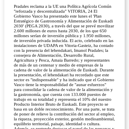
Pradales reclama a la UE una Política Agrícola Común
"reforzada y descentralizada" VITORIA, 24 El
Gobierno Vasco ha presentado este lunes el 'Plan
Estratégico de Gastronomía y Alimentación de Euskadi
2030' (PEGA 2030), a través del que se prevé movilizar
2.600 millones de euros hasta 2030, de los que 650
millones serían de inversión pública y 1.950 millones,
de inversión privada inducida. El acto, celebrado en las
instalaciones de UDAPA en Vitoria-Gasteiz, ha contado
con la presencia del lehendakari, Imanol Pradales; la
consejera de Alimentación, Desarrollo Rural,
Agricultura y Pesca, Amaia Barredo; y representantes
de más de un centenar y medio de empresas de la
cadena de valor de la alimentación de Euskadi. Durante
la presentación, el lehendakari ha recordado que este
sector es "indispensable" y ha indicado que el Gobierno
Vasco tiene la responsabilidad de "aunar esfuerzos"
para consolidar la cadena de valor de la alimentación y
la gastronomía, que cuenta con 133.000 puestos de
trabajo en su totalidad y representa el 10% del nuestro
Producto Interior Bruto de Euskadi. Este proyecto se
basa en un doble reconocimiento. Por una parte, se trata
de poner de relieve la contribución del sector al empleo,
la riqueza, proyección exterior, gestión medioambiental,
equilibrio territorial, paisaje, identidad o cultura.
Además, se pretende destacar el papel de las personas y