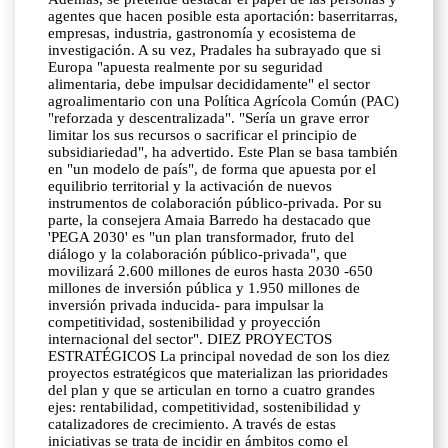
agentes que hacen posible esta aportación: baserritarras,
empresas, industria, gastronomía y ecosistema de
investigación. A su vez, Pradales ha subrayado que si
Europa "apuesta realmente por su seguridad
alimentaria, debe impulsar decididamente" el sector
agroalimentario con una Política Agrícola Común (PAC)
"reforzada y descentralizada". "Sería un grave error
limitar los sus recursos o sacrificar el principio de
subsidiariedad", ha advertido. Este Plan se basa también
en "un modelo de país", de forma que apuesta por el
equilibrio territorial y la activación de nuevos
instrumentos de colaboración público-privada. Por su
parte, la consejera Amaia Barredo ha destacado que
'PEGA 2030' es "un plan transformador, fruto del
diálogo y la colaboración público-privada", que
movilizará 2.600 millones de euros hasta 2030 -650
millones de inversión pública y 1.950 millones de
inversión privada inducida- para impulsar la
competitividad, sostenibilidad y proyección
internacional del sector". DIEZ PROYECTOS
ESTRATÉGICOS La principal novedad de son los diez
proyectos estratégicos que materializan las prioridades
del plan y que se articulan en torno a cuatro grandes
ejes: rentabilidad, competitividad, sostenibilidad y
catalizadores de crecimiento. A través de estas
iniciativas se trata de incidir en ámbitos como el