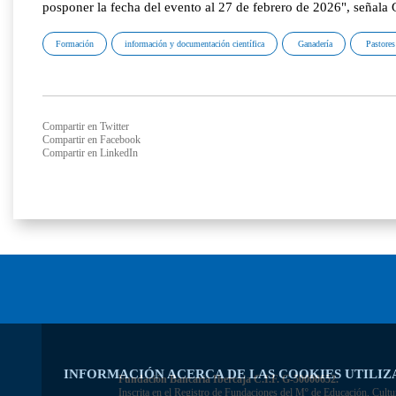
posponer la fecha del evento al 27 de febrero de 2026", señal
Formación
información y documentación científica
Ganadería
Pastores 
Compartir en Twitter
Compartir en Facebook
Compartir en LinkedIn
INFORMACIÓN ACERCA DE LAS COOKIES UTILIZ
Fundación Bancaria Ibercaja C.I.F. G-50000652.
Inscrita en el Registro de Fundaciones del Mº de Educación, Cultu