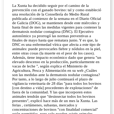
La Xunta ha decidido seguir por el camino de la
prevención con el ganado bovino: tal y como estableció
una resolución de la Consellería do Medio Rural
publicada al comienzo de la semana en el Diario Oficial
de Galicia (DOG), se mantienen desde este miércoles y
hasta final de mes las medidas vigentes para contener la
dermatosis nodular contagiosa (DNC). El Ejecutivo
autonómico ya prorrogó las normas preventivas a
finales de mayo hasta que rematara junio. Y es que, la
DNC es una enfermedad vírica que afecta a este tipo de
animales: puede provocarles fiebre y nódulos en la piel,
entre otras cosas (la muerte en el peor de los casos).
Además, tiene impacto económico dado que genera "un
elevado descenso en la producción, particularmente en
vacas de leche ", según explica el Ministerio de
Agricultura, Pesca y Alimentación en su web ¿Cuáles
son las medidas ante la dermatosis nodular contagiosa?
Por tanto, a lo largo de julio continuará el plazo de
vigilancia veterinaria de 28 días "para todos los bovinos
[con destino a vida] procedentes de explotaciones" de
fuera de la comunidad. Y las que incorporen estos
animales tendrán que "desinsectar todos los bovinos
presentes", explicó hace más de un mes la Xunta. Las
ferias , certámenes, subastas, mercados y
concentraciones de bovinos "con finalidad comercial"
están permitidas, pero solo pueden asistir animales