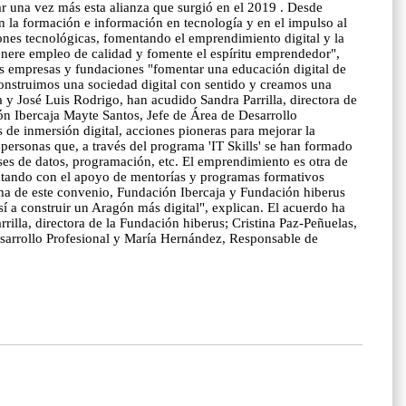
r una vez más esta alianza que surgió en el 2019 . Desde
 la formación e información en tecnología y en el impulso al
ones tecnológicas, fomentando el emprendimiento digital y la
genere empleo de calidad y fomente el espíritu emprendedor",
las empresas y fundaciones "fomentar una educación digital de
construimos una sociedad digital con sentido y creamos una
y José Luis Rodrigo, han acudido Sandra Parrilla, directora de
ión Ibercaja Mayte Santos, Jefe de Área de Desarrollo
 de inmersión digital, acciones pioneras para mejorar la
 personas que, a través del programa 'IT Skills' se han formado
ses de datos, programación, etc. El emprendimiento es otra de
ontando con el apoyo de mentorías y programas formativos
rma de este convenio, Fundación Ibercaja y Fundación hiberus
a construir un Aragón más digital", explican. El acuerdo ha
lla, directora de la Fundación hiberus; Cristina Paz-Peñuelas,
Desarrollo Profesional y María Hernández, Responsable de