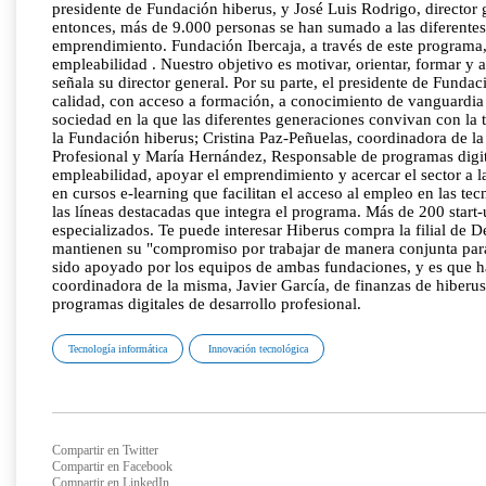
presidente de Fundación hiberus, y José Luis Rodrigo, director
entonces, más de 9.000 personas se han sumado a las diferente
emprendimiento. Fundación Ibercaja, a través de este programa,
empleabilidad . Nuestro objetivo es motivar, orientar, formar y
señala su director general. Por su parte, el presidente de Fund
calidad, con acceso a formación, a conocimiento de vanguardia 
sociedad en la que las diferentes generaciones convivan con la
la Fundación hiberus; Cristina Paz-Peñuelas, coordinadora de la
Profesional y María Hernández, Responsable de programas digital
empleabilidad, apoyar el emprendimiento y acercar el sector a l
en cursos e-learning que facilitan el acceso al empleo en las 
las líneas destacadas que integra el programa. Más de 200 sta
especializados. Te puede interesar Hiberus compra la filial de
mantienen su "compromiso por trabajar de manera conjunta para
sido apoyado por los equipos de ambas fundaciones, y es que ha
coordinadora de la misma, Javier García, de finanzas de hiberu
programas digitales de desarrollo profesional.
Tecnología informática
Innovación tecnológica
Compartir en Twitter
Compartir en Facebook
Compartir en LinkedIn