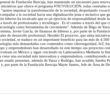
 general de Fundación Ibercaja, han mantenido un encuentro para renova
s iniciativas que ofrece el programa #TICVOLUCIÓN, todas centradas en
 "quiere impulsar la transformación de la sociedad, despertando vocaci
 acompañar a la sociedad hacia una digitalización justa e inclusiva que 
ación hiberus ha recalcado que es un ejercicio de responsabilidad desde 
a través de profesionales y tecnólogos . Es el camino a través del que 
 tecnología como herramienta de crecimiento". Además de Íñigo de Yarza 
 misma, Javier García, de finanzas de hiberus y, por parte de la Fundac
es de desarrollo profesional. Heraldo El proyecto, que aúna iniciativas
a sociedad, se traduce en un importante beneficio para las más de 4.500
tecnologías más demandadas con contenidos como ciberseguridad, IoT, ba
rt-ups y emprendedores han desarrollado en este tiempo sus proyectos c
 Devoteam en México y sigue creciendo en Latinoamérica Mediante la fi
 crear una sociedad más innovadora y emprendedora, contribuyendo así 
n estado presentes, además de Yarza y Rodrigo, han acudido Sandra Parri
s y, por parte de la Fundación Ibercaja Mayte Santos, Jefe de Área de 