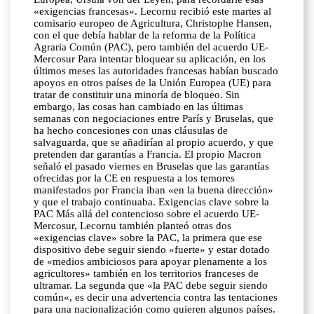
«exigencias francesas». Lecornu recibió este martes al
comisario europeo de Agricultura, Christophe Hansen,
con el que debía hablar de la reforma de la Política
Agraria Común (PAC), pero también del acuerdo UE-
Mercosur Para intentar bloquear su aplicación, en los
últimos meses las autoridades francesas habían buscado
apoyos en otros países de la Unión Europea (UE) para
tratar de constituir una minoría de bloqueo. Sin
embargo, las cosas han cambiado en las últimas
semanas con negociaciones entre París y Bruselas, que
ha hecho concesiones con unas cláusulas de
salvaguarda, que se añadirían al propio acuerdo, y que
pretenden dar garantías a Francia. El propio Macron
señaló el pasado viernes en Bruselas que las garantías
ofrecidas por la CE en respuesta a los temores
manifestados por Francia iban «en la buena dirección»
y que el trabajo continuaba. Exigencias clave sobre la
PAC Más allá del contencioso sobre el acuerdo UE-
Mercosur, Lecornu también planteó otras dos
«exigencias clave» sobre la PAC, la primera que ese
dispositivo debe seguir siendo «fuerte» y estar dotado
de «medios ambiciosos para apoyar plenamente a los
agricultores» también en los territorios franceses de
ultramar. La segunda que «la PAC debe seguir siendo
común«, es decir una advertencia contra las tentaciones
para una nacionalización como quieren algunos países.