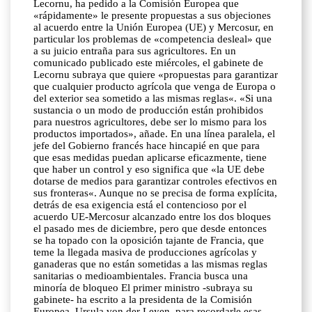
Lecornu, ha pedido a la Comisión Europea que
«rápidamente» le presente propuestas a sus objeciones
al acuerdo entre la Unión Europea (UE) y Mercosur, en
particular los problemas de «competencia desleal» que
a su juicio entraña para sus agricultores. En un
comunicado publicado este miércoles, el gabinete de
Lecornu subraya que quiere «propuestas para garantizar
que cualquier producto agrícola que venga de Europa o
del exterior sea sometido a las mismas reglas«. «Si una
sustancia o un modo de producción están prohibidos
para nuestros agricultores, debe ser lo mismo para los
productos importados», añade. En una línea paralela, el
jefe del Gobierno francés hace hincapié en que para
que esas medidas puedan aplicarse eficazmente, tiene
que haber un control y eso significa que «la UE debe
dotarse de medios para garantizar controles efectivos en
sus fronteras«. Aunque no se precisa de forma explícita,
detrás de esa exigencia está el contencioso por el
acuerdo UE-Mercosur alcanzado entre los dos bloques
el pasado mes de diciembre, pero que desde entonces
se ha topado con la oposición tajante de Francia, que
teme la llegada masiva de producciones agrícolas y
ganaderas que no están sometidas a las mismas reglas
sanitarias o medioambientales. Francia busca una
minoría de bloqueo El primer ministro -subraya su
gabinete- ha escrito a la presidenta de la Comisión
Europea, Ursula von der Leyen, para recordarle esas