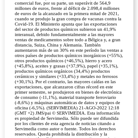
comercial fue, por su parte, un superávit de 564,9
millones de euros, frente al déficit de 2.098,4 millones
de euros de la alcanzado en la primera mitad de 2021,
cuando se produjo la gran compra de vacunas contra la
Covid-19. El Ministerio apunta que las exportaciones
del sector de productos químicos subieron un 41,9%
interanual, debido fundamentalmente a las mayores
ventas de medicamentos sobre todo a Bélgica y, a gran
distancia, Suiza, China y Alemania. También
aumentaron más de un 30% en este período las ventas a
otros países de productos químicos inorgánicos (+55%),
otros productos químicos (+46,5%), hierro y acero
(+45,8%), aceites y grasas (+37,9%), papel (+35,1%),
productos químicos orgánicos (34,4%) productos
cerámicos y similares (+33,4%) y metales no ferrosos
(+30,1%). Por el contrario, las mayores caídas en las
exportaciones, que alcanzaron cifras récord en este
primer semestre, se produjeron en bienes de electrónica
de consumo (-11,1%), material transporte ferroviario
(-8,6%) y máquinas automáticas de datos y equipos de
oficina (-6,5%). (SERVIMEDIA) 21-AGO-2022 12:18
(GMT +2) JMS/pai © SERVIMEDIA. Esta información
es propiedad de Servimedia. Sólo puede ser difundida
por los clientes de esta agencia de noticias citando a
Servimedia como autor o fuente. Todos los derechos
reservados. Queda prohibida la distribución y la