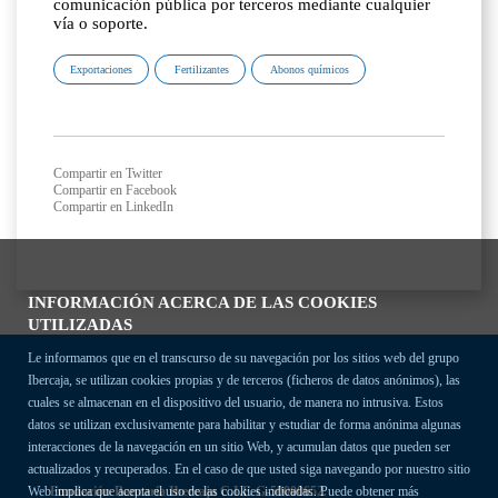
comunicación pública por terceros mediante cualquier
vía o soporte.
Exportaciones
Fertilizantes
Abonos químicos
Compartir en Twitter
Compartir en Facebook
Compartir en LinkedIn
INFORMACIÓN ACERCA DE LAS COOKIES
UTILIZADAS
Le informamos que en el transcurso de su navegación por los sitios web del grupo
Ibercaja, se utilizan cookies propias y de terceros (ficheros de datos anónimos), las
cuales se almacenan en el dispositivo del usuario, de manera no intrusiva. Estos
datos se utilizan exclusivamente para habilitar y estudiar de forma anónima algunas
interacciones de la navegación en un sitio Web, y acumulan datos que pueden ser
actualizados y recuperados. En el caso de que usted siga navegando por nuestro sitio
Fundación Bancaria Ibercaja C.I.F. G-50000652.
Web implica que acepta el uso de las cookies indicadas. Puede obtener más