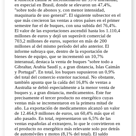
en especial en Brasil, donde se elevaron un 47,4%,
"sobre todo de abonos y, con menor intensidad,
maquinaria de uso general". El siguiente subsector en el
que más crecieron las ventas a otros países en el primer
semestre fue el de buques, con una subida del 76,4%.
El valor de las exportaciones ascendió hasta los 1.110,4
millones de euros y dejó un superávit comercial de
703,2 millones de euros, superior en más de 200
millones al del mismo período del año anterior. El
informe subraya que, dentro de la exportación de
bienes de equipo, que se incrementó un 10,7%
interanual, destaca la venta de buques "sobre todo a
Gibraltar, Arabia Saudí y, a gran distancia, Islas Caimán
y Portugal". En total, los buques supusieron un 0,9%
del total del comercio exterior nacional. No obstante,
también apunta que la caída del 16,8% de ventas a
Australia se debió especialmente a la menor venta de
buques y, a gran distancia, medicamentos. Este fue
precisamente el tercer producto no energético cuyas
ventas más se incrementaron en la primera mitad de
año. La exportación de medicamentos alcanzó un valor
de 12.464,9 millones de euros, un 60,4% más que el
año pasado. En total, representaron un 6,5% de las
ventas españolas al extranjero, lo que le convirtieron en
el producto no energético más relevante solo por detrás
de automóviles y motos (8,1% del total). El saldo