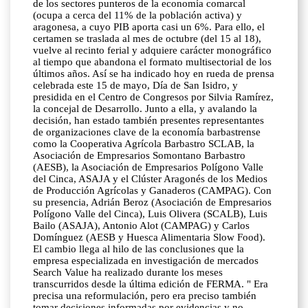
de los sectores punteros de la economía comarcal
(ocupa a cerca del 11% de la población activa) y
aragonesa, a cuyo PIB aporta casi un 6%. Para ello, el
certamen se traslada al mes de octubre (del 15 al 18),
vuelve al recinto ferial y adquiere carácter monográfico
al tiempo que abandona el formato multisectorial de los
últimos años. Así se ha indicado hoy en rueda de prensa
celebrada este 15 de mayo, Día de San Isidro, y
presidida en el Centro de Congresos por Silvia Ramírez,
la concejal de Desarrollo. Junto a ella, y avalando la
decisión, han estado también presentes representantes
de organizaciones clave de la economía barbastrense
como la Cooperativa Agrícola Barbastro SCLAB, la
Asociación de Empresarios Somontano Barbastro
(AESB), la Asociación de Empresarios Polígono Valle
del Cinca, ASAJA y el Clúster Aragonés de los Medios
de Producción Agrícolas y Ganaderos (CAMPAG). Con
su presencia, Adrián Beroz (Asociación de Empresarios
Polígono Valle del Cinca), Luis Olivera (SCALB), Luis
Bailo (ASAJA), Antonio Alot (CAMPAG) y Carlos
Domínguez (AESB y Huesca Alimentaria Slow Food).
El cambio llega al hilo de las conclusiones que la
empresa especializada en investigación de mercados
Search Value ha realizado durante los meses
transcurridos desde la última edición de FERMA. " Era
precisa una reformulación, pero era preciso también
tomar decisiones informadas por evidencias y no