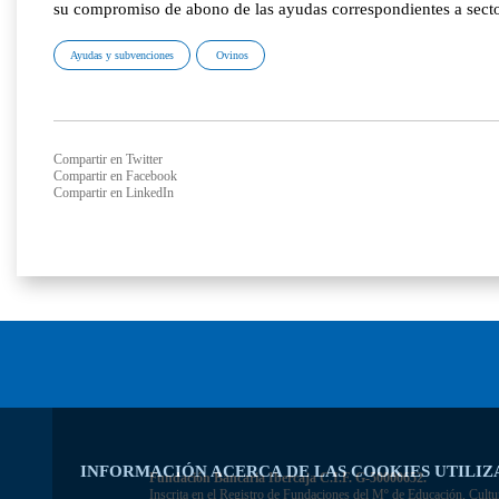
su compromiso de abono de las ayudas correspondientes a secto
Ayudas y subvenciones
Ovinos
Compartir en Twitter
Compartir en Facebook
Compartir en LinkedIn
INFORMACIÓN ACERCA DE LAS COOKIES UTILIZ
Fundación Bancaria Ibercaja C.I.F. G-50000652.
Inscrita en el Registro de Fundaciones del Mº de Educación, Cultu