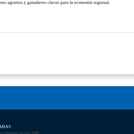
res agrarios y ganaderos claves para la economía regional.
ADAS
ra y Deporte con el nº 1689.