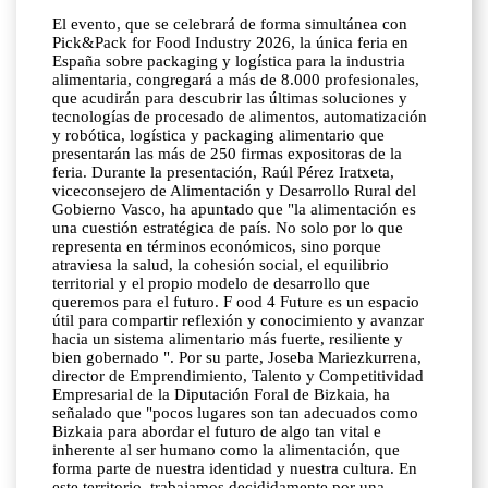
El evento, que se celebrará de forma simultánea con
Pick&Pack for Food Industry 2026, la única feria en
España sobre packaging y logística para la industria
alimentaria, congregará a más de 8.000 profesionales,
que acudirán para descubrir las últimas soluciones y
tecnologías de procesado de alimentos, automatización
y robótica, logística y packaging alimentario que
presentarán las más de 250 firmas expositoras de la
feria. Durante la presentación, Raúl Pérez Iratxeta,
viceconsejero de Alimentación y Desarrollo Rural del
Gobierno Vasco, ha apuntado que "la alimentación es
una cuestión estratégica de país. No solo por lo que
representa en términos económicos, sino porque
atraviesa la salud, la cohesión social, el equilibrio
territorial y el propio modelo de desarrollo que
queremos para el futuro. F ood 4 Future es un espacio
útil para compartir reflexión y conocimiento y avanzar
hacia un sistema alimentario más fuerte, resiliente y
bien gobernado ". Por su parte, Joseba Mariezkurrena,
director de Emprendimiento, Talento y Competitividad
Empresarial de la Diputación Foral de Bizkaia, ha
señalado que "pocos lugares son tan adecuados como
Bizkaia para abordar el futuro de algo tan vital e
inherente al ser humano como la alimentación, que
forma parte de nuestra identidad y nuestra cultura. En
este territorio, trabajamos decididamente por una