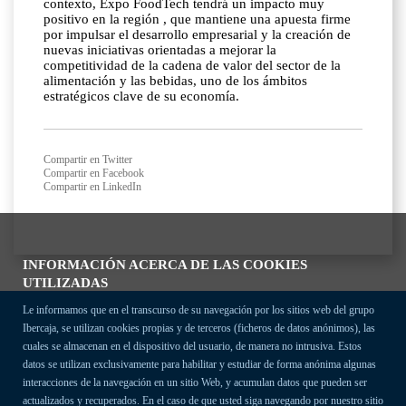
contexto, Expo FoodTech tendrá un impacto muy
positivo en la región , que mantiene una apuesta firme
por impulsar el desarrollo empresarial y la creación de
nuevas iniciativas orientadas a mejorar la
competitividad de la cadena de valor del sector de la
alimentación y las bebidas, uno de los ámbitos
estratégicos clave de su economía.
Compartir en Twitter
Compartir en Facebook
Compartir en LinkedIn
INFORMACIÓN ACERCA DE LAS COOKIES
UTILIZADAS
Le informamos que en el transcurso de su navegación por los sitios web del grupo
Ibercaja, se utilizan cookies propias y de terceros (ficheros de datos anónimos), las
cuales se almacenan en el dispositivo del usuario, de manera no intrusiva. Estos
datos se utilizan exclusivamente para habilitar y estudiar de forma anónima algunas
interacciones de la navegación en un sitio Web, y acumulan datos que pueden ser
actualizados y recuperados. En el caso de que usted siga navegando por nuestro sitio