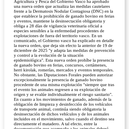
Agricultura y Pesca del Gobierno Vasco ha aprobado
una nueva orden que actualiza las medidas cautelares
frente a la Dermatosis Nodular Contagiosa (DNC) en la
que establece la prohibición de ganado bovino en ferias
y eventos, mantiene la desinsectación obligatoria y
obliga a 28 días de vigilancia veterinaria oficial a
especies sensibles a la enfermedad procedentes de
explotaciones de fuera del territorio vasco. En un
comunicado, el Gobierno vasco ha explicado en detalle
la nueva orden, que deja sin efecto la anterior de 19 de
diciembre de 2025 "y adapta las medidas de prevención
y control a la evolución de la situación
epidemiológica". Esta nueva orden prohíbe la presencia
de ganado bovino en ferias, concursos, certámenes,
herri kirolak, romerías, mercados y eventos temporales.
No obstante, las Diputaciones Forales pueden autorizar
excepcionalmente la presencia de ganado bovino
procedente de una misma explotación "siempre que tras
el evento los animales regresen a su explotación de
origen y se evalúe individualmente el riesgo sanitario".
En cuanto a los movimientos de ganado, además de la
obligación de limpieza y desinfección de los vehículos
de transporte animal, continúa siendo obligatoria la
desinsectación de dichos vehículos y de los animales
incluidos en el movimiento, salvo cuando el destino sea
directamente el matadero. A tal efecto, entre la
documentación que acompañe a los animales deberá