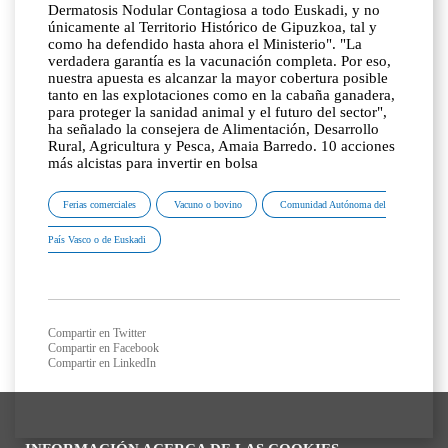
Dermatosis Nodular Contagiosa a todo Euskadi, y no
únicamente al Territorio Histórico de Gipuzkoa, tal y
como ha defendido hasta ahora el Ministerio". "La
verdadera garantía es la vacunación completa. Por eso,
nuestra apuesta es alcanzar la mayor cobertura posible
tanto en las explotaciones como en la cabaña ganadera,
para proteger la sanidad animal y el futuro del sector",
ha señalado la consejera de Alimentación, Desarrollo
Rural, Agricultura y Pesca, Amaia Barredo. 10 acciones
más alcistas para invertir en bolsa
Ferias comerciales
Vacuno o bovino
Comunidad Autónoma del
País Vasco o de Euskadi
Compartir en Twitter
Compartir en Facebook
Compartir en LinkedIn