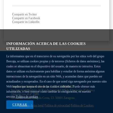
Compartir en Twitter
Compartir en Facebook
Compartir en LinkedIn
INFORMACIÓN ACERCA DE LAS COOKIES
UTILIZADAS
Le informamos que en el transcurso de su navegación por los sitios web del grupo
Ibercaja, se utilizan cookies propias y de terceros (ficheros de datos anónimos), las
cuales se almacenan en el dispositivo del usuario, de manera no intrusiva. Estos
datos se utilizan exclusivamente para habilitar y estudiar de forma anónima algunas
interacciones de la navegación en un sitio Web, y acumulan datos que pueden ser
actualizados y recuperados. En el caso de que usted siga navegando por nuestro sitio
Fundación Bancaria Ibercaja C.I.F. G-50000652.
Web implica que acepta el uso de las cookies indicadas. Puede obtener más
Inscrita en el Registro de Fundaciones del Mº de Educación, Cultura y
información, o bien conocer cómo cambiar la configuración, en nuestra
Deporte con el nº 1689.
sección
Política de cookies
Domicilio social: Joaquín Costa, 13. 50001 Zaragoza.
CERRAR
Contacto
Aviso legal
Política de privacidad
Política de Cookies