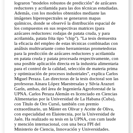
lograron "modelos robustos de predicción" de azúcares
reductores y acrilamida para las dos técnicas estudiadas.
Además, con los modelos obtenidos mediante las
imágenes hiperespectrales se generaron mapas
químicos, donde se observó la distribución espacial de
los compuestos en sus respectivas matrices (para
azúcares reductores: rodajas de patata cruda, y para
acrilamida, patata frita tipo "chip"). "La tesis demuestra
la eficacia del empleo de estas técnicas combinadas con
análisis multivariante como herramientas prometedoras
para la predicción de azúcares reductores y acrilamida
en patata cruda y patata procesada respectivamente, con
una posible aplicación directa en la industria alimentaria
para el control de la calidad, selección de materia prima
y optimización de procesos industriales", explica Carlos
Miguel Peraza. Las directoras de la tesis doctoral son las
profesoras Ainara López Maestresalas y Silvia Arazuri
Garín, ambas, del área de Ingeniería Agroforestal de la
UPNA. Carlos Peraza Alemán es licenciado en Ciencias
Alimentarias por la Universidad de La Habana (Cuba),
con Título de Oro Cursó, también con premio
extraordinario, un Máster en Olivar y Aceite de Oliva,
con especialidad en Elaiotecnia, por la Universidad de
Jaén. Ha realizado su tesis en la UPNA, con cum laude
y mención internacional, con una beca FPI del
Ministerio de Ciencia, Innovación y Universidades.