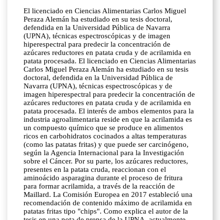
El licenciado en Ciencias Alimentarias Carlos Miguel
Peraza Alemán ha estudiado en su tesis doctoral,
defendida en la Universidad Pública de Navarra
(UPNA), técnicas espectroscópicas y de imagen
hiperespectral para predecir la concentración de
azúcares reductores en patata cruda y de acrilamida en
patata procesada. El licenciado en Ciencias Alimentarias
Carlos Miguel Peraza Alemán ha estudiado en su tesis
doctoral, defendida en la Universidad Pública de
Navarra (UPNA), técnicas espectroscópicas y de
imagen hiperespectral para predecir la concentración de
azúcares reductores en patata cruda y de acrilamida en
patata procesada. El interés de ambos elementos para la
industria agroalimentaria reside en que la acrilamida es
un compuesto químico que se produce en alimentos
ricos en carbohidratos cocinados a altas temperaturas
(como las patatas fritas) y que puede ser carcinógeno,
según la Agencia Internacional para la Investigación
sobre el Cáncer. Por su parte, los azúcares reductores,
presentes en la patata cruda, reaccionan con el
aminoácido asparagina durante el proceso de fritura
para formar acrilamida, a través de la reacción de
Maillard. La Comisión Europea en 2017 estableció una
recomendación de contenido máximo de acrilamida en
patatas fritas tipo "chips". Como explica el autor de la
tesis en una nota de prensa de la UPNA, actualmente,