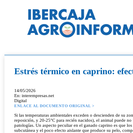
Estrés térmico en caprino: efect
14/05/2026
En: interempresas.net
Digital
ENLACE AL DOCUMENTO ORIGINAL >
Si las temperaturas ambientales exceden o descienden de su zona de confort o termoneutral (como referencia se podría citar: 12-25°C para cabras adultas, 15-25°C para cabritos lechales y cabritas de reposición, y 20-25°C para recién nacidos), el animal puede no resistir ese estrés produciéndose disturbios orgánicos que originan anormalidades biológicas y mayor susceptibilidad a ciertas patologías. Un aspecto peculiar en el ganado caprino es que los individuos de menor edad, cabritos en lactancia artificial y cabritas de reposición, son muy sensibles al frío por su escasa grasa subcutánea y el poco efecto aislante que produce su pelo, comparado por ejemplo con la lana en el ganado ovino. Por su parte, las cabras adultas de alta producción, también sensibles al frío, comparativamente con los anteriores son especialmente vulnerables al calor debido a que generan una carga de calor metabólico muy elevada. Ambos estados, estrés por frío o por calor, comprometen la rentabilidad económica de la ganadería afectando al bienestar animal, como se detalla a continuación. Efectos negativos del estrés por calor Ocurre cuando la alta temperatura y humedad ambiental impiden que el animal disipe calor eficientemente. En estas situaciones, la cabra depende casi exclusivamente de la evaporación a través de sus glándulas sudoríparas para enfriarse. En condiciones de calor extremo, a este método se le suma el calor perdido mediante la respiración dado que su frecuencia respiratoria se incrementa hasta llegar al jadeo. Otra adaptación es la caída notable de la ingesta de alimento (entre un 20% y 30%, según bibliografía) lo que provoca una reducción en el rendimiento lácteo de entre el 3% al 10% o incluso mayor en casos severos. También está descrito como el estrés calórico altera la composición láctea, reduciendo los niveles de grasa, proteína y lactosa, lo que afecta negativamente a los procesos de la fabricación de quesos. Además, también se disminuye la fertilidad y el peso al nacimiento, en este último caso si el periodo de estrés afecta al periparto, lo que afecta sobremanera a la viabilidad de los cabritos neonatos. Por último, un aumento de las temperaturas con una ventilación deficiente incrementaría la concentración de gases nocivos en el entorno de los animales disparando la incidencia de las patologías respiratorias. Efectos negativos del estrés por frío Si las temperaturas ambientales bajan del límite crítico inferior del animal, se ve obligado a 'quemar' energía extra para generar calor corporal. Ello conlleva un aumento en el consumo de alimento que no se traduce en productividad, ya que la energía se desvía al mantenimiento térmico. Concretamente, en este estado, se ha descrito hasta una reducción del 13% de la producción láctea. En los animales de menor edad, el frío conlleva una limitación de movimiento y un peor crecimiento. Además, este estrés debilita su sistema inmunitario, aumentando la susceptibilidad a enfermedades como la neumonía o las diarreas. Estudio de las condiciones ambientales y su repercusión en la producción de leche del ganado caprino Este trabajo se ha llevado a cabo en la ganadería Capritiétar Selección y Genética perteneciente a la Asociación Nacional