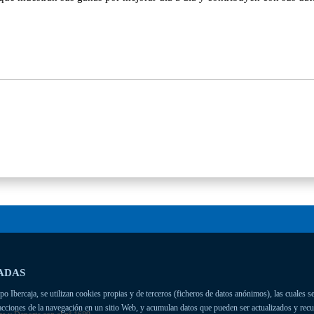
ADAS
 Ibercaja, se utilizan cookies propias y de terceros (ficheros de datos anónimos), las cuales se
racciones de la navegación en un sitio Web, y acumulan datos que pueden ser actualizados y rec