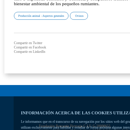
Producción animal - Aspectos generales
Ovinos
Compartir en Twitter
Compartir en Facebook
Compartir en LinkedIn
INFORMACIÓN ACERCA DE LAS COOKIES UTILIZ
Le informamos que en el transcurso de su navegación por los sitios web del grupo
Fundación Bancaria Ibercaja C.I.F. G-50000652.
utilizan exclusivamente para habilitar y estudiar de forma anónima algunas inte