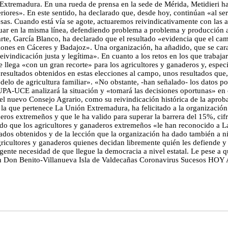
Extremadura. En una rueda de prensa en la sede de Mérida, Metidieri ha
teriores». En este sentido, ha declarado que, desde hoy, continúan «al s
mesas. Cuando está vía se agote, actuaremos reivindicativamente con l
ar en la misma línea, defendiendo problema a problema y producción a p
arte, García Blanco, ha declarado que el resultado «evidencia que el ca
ones en Cáceres y Badajoz». Una organización, ha añadido, que se caract
ivindicación justa y legítima». En cuanto a los retos en los que trabaj
e llega «con un gran recorte» para los agricultores y ganaderos y, especi
ultados obtenidos en estas elecciones al campo, unos resultados que, 
elo de agricultura familiar». «No obstante, -han señalado- los datos po
UPA-UCE analizará la situación y «tomará las decisiones oportunas» en e
 el nuevo Consejo Agrario, como su reivindicación histórica de la apro
 la que pertenece La Unión Extremadura, ha felicitado a la organización
deros extremeños y que le ha valido para superar la barrera del 15%, cif
rado que los agricultores y ganaderos extremeños «le han reconocido a 
tados obtenidos y de la lección que la organización ha dado también a 
gricultores y ganaderos quienes decidan libremente quién les defiende 
gente necesidad de que llegue la democracia a nivel estatal. Le pese a q
ón Don Benito-Villanueva Isla de Valdecañas Coronavirus Sucesos HOY 