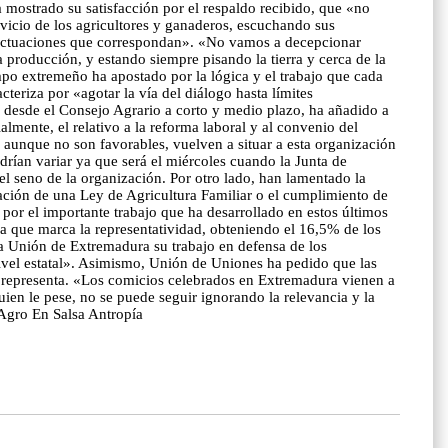
 mostrado su satisfacción por el respaldo recibido, que «no
ervicio de los agricultores y ganaderos, escuchando sus
as actuaciones que correspondan». «No vamos a decepcionar
roducción, y estando siempre pisando la tierra y cerca de la
mpo extremeño ha apostado por la lógica y el trabajo que cada
eriza por «agotar la vía del diálogo hasta límites
ar desde el Consejo Agrario a corto y medio plazo, ha añadido a
almente, el relativo a la reforma laboral y al convenio del
aunque no son favorables, vuelven a situar a esta organización
drían variar ya que será el miércoles cuando la Junta de
l seno de la organización. Por otro lado, han lamentado la
bación de una Ley de Agricultura Familiar o el cumplimiento de
 por el importante trabajo que ha desarrollado en estos últimos
ra que marca la representatividad, obteniendo el 16,5% de los
La Unión de Extremadura su trabajo en defensa de los
nivel estatal». Asimismo, Unión de Uniones ha pedido que las
y representa. «Los comicios celebrados en Extremadura vienen a
uien le pese, no se puede seguir ignorando la relevancia y la
Agro En Salsa Antropía