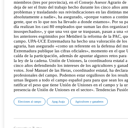
miembros (tres por provincia), en el Consejo Asesor Agrario de 
deja de ser el fruto del trabajo hecho durante los cinco años an
problemas y trasladando sus reivindicaciones en las distintas 
absolutamente a nadie», ha asegurado, «porque vamos a continu
gente, que es lo que nos ha llevado a donde estamos«. Por su p
día realizan los casi 80 empleados que suman las dos organizaci
insospechados», y que una vez que se traspasan, pasan a una «re
los anteriores esgrimidos por Metidieri la reforma de la PAC, qu
campo. UPA-UCE Extremadura ha hecho una valoración de los res
agraria, han asegurado «como un referente en la defensa del mod
Extremadura publique las cifras oficiales», momento en el que 
caída de la participación, además de apuntar algunos retos para
la ley de la cadena. Unión de Uniones, la coordinadora estatal a
cinco años defendiendo los intereses de los agricultores y gana
votos. José Manuel de las Heras, coordinador estatal, ha decla
profesionales del campo. Podemos estar orgullosos de los resul
urnas lleguen a todo el campo español para para que sean los a
ratificar el peso que tiene Unión de Uniones en el campo y la ur
presencia de Unión de Uniones en el sector». Tendencias Fusi
Elecciones al campo
Apag Asaja
Agricultores y ganaderos