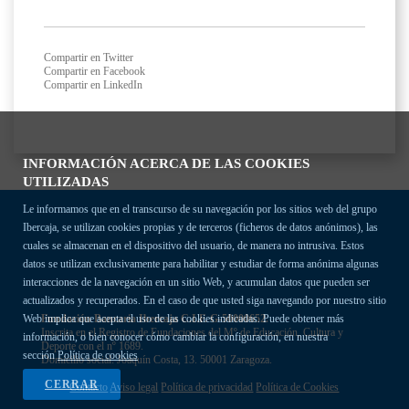
Compartir en Twitter
Compartir en Facebook
Compartir en LinkedIn
INFORMACIÓN ACERCA DE LAS COOKIES
UTILIZADAS
Le informamos que en el transcurso de su navegación por los sitios web del grupo
Ibercaja, se utilizan cookies propias y de terceros (ficheros de datos anónimos), las
cuales se almacenan en el dispositivo del usuario, de manera no intrusiva. Estos
datos se utilizan exclusivamente para habilitar y estudiar de forma anónima algunas
interacciones de la navegación en un sitio Web, y acumulan datos que pueden ser
actualizados y recuperados. En el caso de que usted siga navegando por nuestro sitio
Fundación Bancaria Ibercaja C.I.F. G-50000652.
Web implica que acepta el uso de las cookies indicadas. Puede obtener más
Inscrita en el Registro de Fundaciones del Mº de Educación, Cultura y
información, o bien conocer cómo cambiar la configuración, en nuestra
Deporte con el nº 1689.
sección
Política de cookies
Domicilio social: Joaquín Costa, 13. 50001 Zaragoza.
CERRAR
Contacto
Aviso legal
Política de privacidad
Política de Cookies