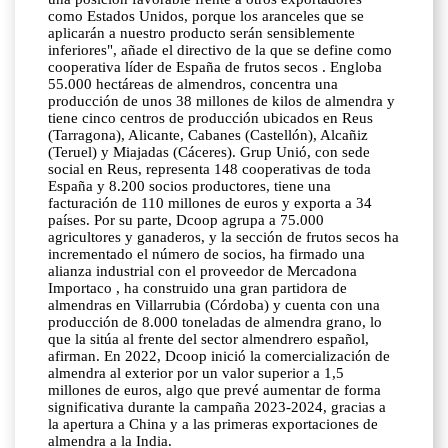
como Estados Unidos, porque los aranceles que se
aplicarán a nuestro producto serán sensiblemente
inferiores", añade el directivo de la que se define como
cooperativa líder de España de frutos secos . Engloba
55.000 hectáreas de almendros, concentra una
producción de unos 38 millones de kilos de almendra y
tiene cinco centros de producción ubicados en Reus
(Tarragona), Alicante, Cabanes (Castellón), Alcañiz
(Teruel) y Miajadas (Cáceres). Grup Unió, con sede
social en Reus, representa 148 cooperativas de toda
España y 8.200 socios productores, tiene una
facturación de 110 millones de euros y exporta a 34
países. Por su parte, Dcoop agrupa a 75.000
agricultores y ganaderos, y la sección de frutos secos ha
incrementado el número de socios, ha firmado una
alianza industrial con el proveedor de Mercadona
Importaco , ha construido una gran partidora de
almendras en Villarrubia (Córdoba) y cuenta con una
producción de 8.000 toneladas de almendra grano, lo
que la sitúa al frente del sector almendrero español,
afirman. En 2022, Dcoop inició la comercialización de
almendra al exterior por un valor superior a 1,5
millones de euros, algo que prevé aumentar de forma
significativa durante la campaña 2023-2024, gracias a
la apertura a China y a las primeras exportaciones de
almendra a la India.