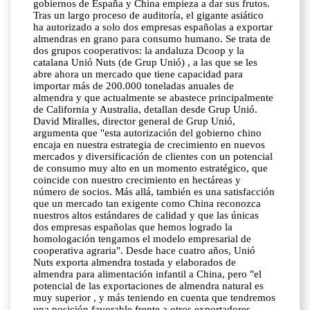
gobiernos de España y China empieza a dar sus frutos.
Tras un largo proceso de auditoría, el gigante asiático
ha autorizado a solo dos empresas españolas a exportar
almendras en grano para consumo humano. Se trata de
dos grupos cooperativos: la andaluza Dcoop y la
catalana Unió Nuts (de Grup Unió) , a las que se les
abre ahora un mercado que tiene capacidad para
importar más de 200.000 toneladas anuales de
almendra y que actualmente se abastece principalmente
de California y Australia, detallan desde Grup Unió.
David Miralles, director general de Grup Unió,
argumenta que "esta autorización del gobierno chino
encaja en nuestra estrategia de crecimiento en nuevos
mercados y diversificación de clientes con un potencial
de consumo muy alto en un momento estratégico, que
coincide con nuestro crecimiento en hectáreas y
número de socios. Más allá, también es una satisfacción
que un mercado tan exigente como China reconozca
nuestros altos estándares de calidad y que las únicas
dos empresas españolas que hemos logrado la
homologación tengamos el modelo empresarial de
cooperativa agraria". Desde hace cuatro años, Unió
Nuts exporta almendra tostada y elaborados de
almendra para alimentación infantil a China, pero "el
potencial de las exportaciones de almendra natural es
muy superior , y más teniendo en cuenta que tendremos
una posición favorable frente a otros exportadores