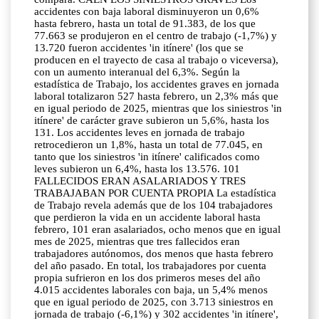
accidentes con baja laboral disminuyeron un 0,6%
hasta febrero, hasta un total de 91.383, de los que
77.663 se produjeron en el centro de trabajo (-1,7%) y
13.720 fueron accidentes 'in itínere' (los que se
producen en el trayecto de casa al trabajo o viceversa),
con un aumento interanual del 6,3%. Según la
estadística de Trabajo, los accidentes graves en jornada
laboral totalizaron 527 hasta febrero, un 2,3% más que
en igual periodo de 2025, mientras que los siniestros 'in
itínere' de carácter grave subieron un 5,6%, hasta los
131. Los accidentes leves en jornada de trabajo
retrocedieron un 1,8%, hasta un total de 77.045, en
tanto que los siniestros 'in itínere' calificados como
leves subieron un 6,4%, hasta los 13.576. 101
FALLECIDOS ERAN ASALARIADOS Y TRES
TRABAJABAN POR CUENTA PROPIA La estadística
de Trabajo revela además que de los 104 trabajadores
que perdieron la vida en un accidente laboral hasta
febrero, 101 eran asalariados, ocho menos que en igual
mes de 2025, mientras que tres fallecidos eran
trabajadores autónomos, dos menos que hasta febrero
del año pasado. En total, los trabajadores por cuenta
propia sufrieron en los dos primeros meses del año
4.015 accidentes laborales con baja, un 5,4% menos
que en igual periodo de 2025, con 3.713 siniestros en
jornada de trabajo (-6,1%) y 302 accidentes 'in itínere',