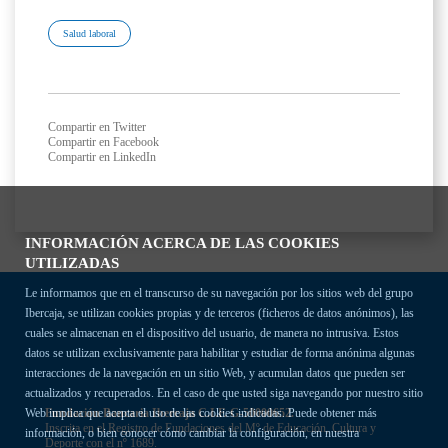
Salud laboral
Compartir en Twitter
Compartir en Facebook
Compartir en LinkedIn
INFORMACIÓN ACERCA DE LAS COOKIES
UTILIZADAS
Le informamos que en el transcurso de su navegación por los sitios web del grupo
Ibercaja, se utilizan cookies propias y de terceros (ficheros de datos anónimos), las
cuales se almacenan en el dispositivo del usuario, de manera no intrusiva. Estos
datos se utilizan exclusivamente para habilitar y estudiar de forma anónima algunas
interacciones de la navegación en un sitio Web, y acumulan datos que pueden ser
actualizados y recuperados. En el caso de que usted siga navegando por nuestro sitio
Fundación Bancaria Ibercaja C.I.F. G-50000652.
Web implica que acepta el uso de las cookies indicadas. Puede obtener más
Inscrita en el Registro de Fundaciones del Mº de Educación, Cultura y
información, o bien conocer cómo cambiar la configuración, en nuestra
Deporte con el nº 1689.