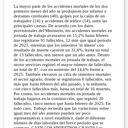
La mayor parte de los accidentes mortales de los dos
primeros meses del año se produjeron por infartos y
derrames cerebrales (40), golpes por la caída de un
trabajador (14) y accidentes de tráfico (14), entre las
principales causas. De acuerdo con los datos
provisionales del Ministerio, los accidentes mortales en
jornada de trabajo avanzaron un 15,2% hasta febrero
tras registrarse 91 fallecidos, 12 más que igual periodo
de 2025, mientras que los siniestros 'in itínere' con
resultado de muerte cayeron un 31,6%, hasta un total
de 13 fallecidos, seis menos que un año antes. Dentro
de los accidentes mortales en jornada de trabajo, el
sector servicios registró el mayor número de fallecidos,
un total de 47, con un aumento del 14,6% frente a
2025. También elevaron su cifra de siniestros mortales
el sector agrario, donde se registraron 8 fallecidos, seis
más que hasta febrero del año pasado, y la industria,
con cinco fallecidos más, hasta un total de 16 muertes.
Por contra, los accidentes mortales en jornada de
trabajo bajaron en la construcción, que registró 20
fallecidos, cinco menos que hasta febrero de 2025. En
todo caso, Trabajo recuerda que las variaciones sobre
igual mes del año anterior pueden ser poco
representativas a nivel estadístico, dado el diferente
número de días laborales del breve periodo que se
compara. CAEN LOS SINIESTROS GRAVES Los